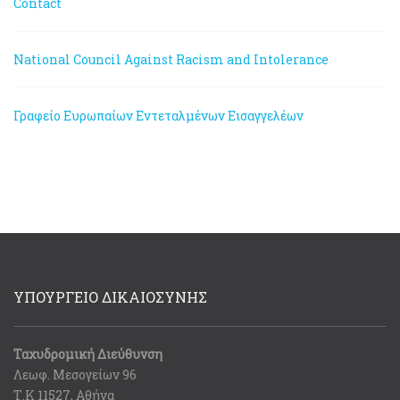
Contact
National Council Against Racism and Intolerance
Γραφείο Ευρωπαίων Εντεταλμένων Εισαγγελέων
ΥΠΟΥΡΓΕΙΟ ΔΙΚΑΙΟΣΥΝΗΣ
Ταχυδρομική Διεύθυνση
Λεωφ. Μεσογείων 96
Τ.Κ 11527, Αθήνα