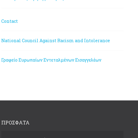
Contact
National Council Against Racism and Intolerance
Γραφείο Ευρωπαίων Εντεταλμένων Εισαγγελέων
ΠΡΟΣΦΑΤΑ