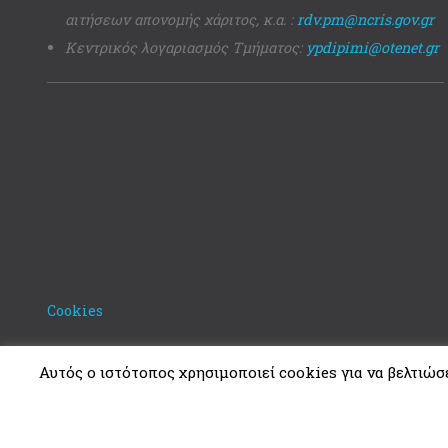
αιτήσεων απονομής χάριτος, κ.α. :
rdv.pm@ncris.gov.gr
Κεντρικός λογαριασμός Τμήματος:
ypdipimi@otenet.gr
Cookies
Αυτός ο ιστότοπος χρησιμοποιεί cookies για να βελτιώσει