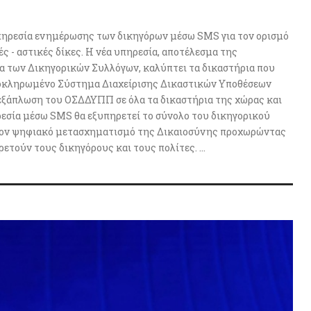
 υπηρεσία ενημέρωσης των δικηγόρων μέσω SMS για τον ορισμό
ς - αστικές δίκες. Η νέα υπηρεσία, αποτέλεσμα της
α των Δικηγορικών Συλλόγων, καλύπτει τα δικαστήρια που
Ολοκληρωμένο Σύστημα Διαχείρισης Δικαστικών Υποθέσεων
εξάπλωση του ΟΣΔΔΥΠΠ σε όλα τα δικαστήρια της χώρας και
ηρεσία μέσω SMS θα εξυπηρετεί το σύνολο του δικηγορικού
ει τον ψηφιακό μετασχηματισμό της Δικαιοσύνης προχωρώντας
τούν τους δικηγόρους και τους πολίτες. ...