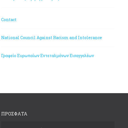
Contact
National Council Against Racism and Intolerance
Γραφείο Ευρωπαίων Εντεταλμένων Εισαγγελέων
ΠΡΟΣΦΑΤΑ