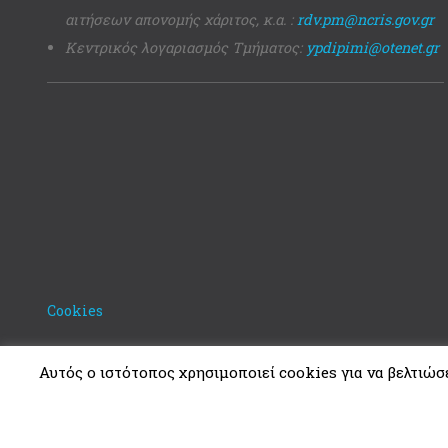
αιτήσεων απονομής χάριτος, κ.α. :
rdv.pm@ncris.gov.gr
Κεντρικός λογαριασμός Τμήματος:
ypdipimi@otenet.gr
Cookies
Αυτός ο ιστότοπος χρησιμοποιεί cookies για να βελτιώσει