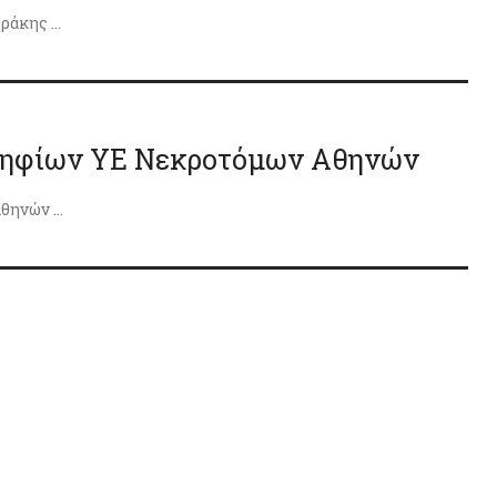
άκης ...
οψηφίων ΥΕ Νεκροτόμων Αθηνών
ηνών ...