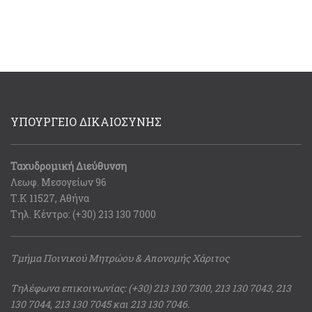
ΥΠΟΥΡΓΕΙΟ ΔΙΚΑΙΟΣΥΝΗΣ
Ταχυδρομική Διεύθυνση
Λεωφ. Μεσογείων 96
Τ.Κ 11527, Αθήνα
Τηλ. Κέντρο: (+30) 213 130 7000
Τμήμα Ποινικού Μητρώου & Απονομής Χάριτος
Τηλέφωνα επικοινωνίας: (+30) 213 130 7300, 213 130 7043, 213
130 7044, 213 130 7045 και 213 130 7046.