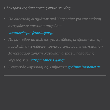
Ηλεκτρονικές διευθύνσεις επικοινωνίας:
Για αποστολή αιτημάτων από Υπηρεσίες για την έκδοση
αντιγράφων ποινικού μητρώου:
vevaioseis.pm@ncris.gov.gr
.
Για ραντεβού με πολίτες για κατάθεση αιτήσεων και την
παραλαβή αντιγράφων ποινικού μητρώου, ενεργοποίηση
λογαριασμού χρήστη, κατάθεση αιτήσεων απονομής
χάριτος, κ.α. :
rdv.pm@ncris.gov.gr
Κεντρικός λογαριασμός Τμήματος:
ypdipimi@otenet.gr