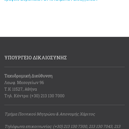
ΥΠΟΥΡΓΕΙΟ ΔΙΚΑΙΟΣΥΝΗΣ
Ταχυδρομική Διεύθυνση
Λεωφ. Μεσογείων 96
Τ.Κ 11527, Αθήνα
Τηλ. Κέντρο: (+30) 213 130 7000
Τμήμα Ποινικού Μητρώου & Απονομής Χάριτος
Τηλέφωνα επικοινωνίας: (+30) 213 130 7300, 213 130 7043, 213