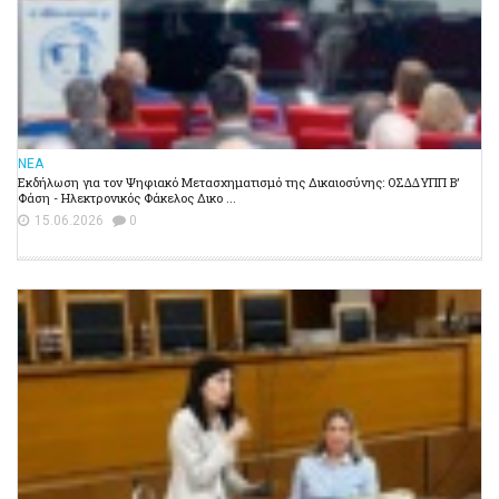
ΝΕΑ
Εκδήλωση για τον Ψηφιακό Μετασχηματισμό της Δικαιοσύνης: ΟΣ∆∆ΥΠΠ Β’
Φάση - Ηλεκτρονικός Φάκελος Δικο ...
15.06.2026
0