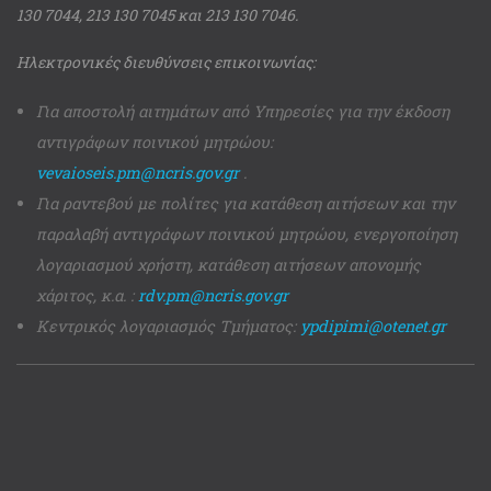
130 7044, 213 130 7045 και 213 130 7046.
Ηλεκτρονικές διευθύνσεις επικοινωνίας:
Για αποστολή αιτημάτων από Υπηρεσίες για την έκδοση
αντιγράφων ποινικού μητρώου:
vevaioseis.pm@ncris.gov.gr
.
Για ραντεβού με πολίτες για κατάθεση αιτήσεων και την
παραλαβή αντιγράφων ποινικού μητρώου, ενεργοποίηση
λογαριασμού χρήστη, κατάθεση αιτήσεων απονομής
χάριτος, κ.α. :
rdv.pm@ncris.gov.gr
Κεντρικός λογαριασμός Τμήματος:
ypdipimi@otenet.gr