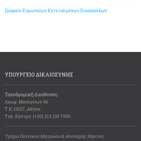
Γραφείο Ευρωπαίων Εντεταλμένων Εισαγγελέων
ΥΠΟΥΡΓΕΙΟ ΔΙΚΑΙΟΣΥΝΗΣ
Ταχυδρομική Διεύθυνση
Λεωφ. Μεσογείων 96
Τ.Κ 11527, Αθήνα
Τηλ. Κέντρο: (+30) 213 130 7000
Τμήμα Ποινικού Μητρώου & Απονομής Χάριτος