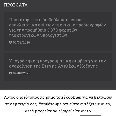
ΠΡΟΣΦΑΤΑ
Προκαταρκτική διαβούλευση αγοράς
αποκλειστικά επί των τεχνικών προδιαγραφών
για την προμήθεια 3.370 φορητών
ηλεκτρονικών υπολογιστών
05/08/2026
Υπογράφηκε η προγραμματική σύμβαση για την
ανακαίνιση της Στέγης Ανηλίκων Κοζάνης
04/08/2026
Αυτός ο ιστότοπος χρησιμοποιεί cookies για να βελτιώσει
την εμπειρία σας. Υποθέτουμε ότι είστε εντάξει με αυτό,
Copyright © 2021. Υπουργείο Δικαιοσύνης
αλλά μπορείτε να εξαιρεθείτε αν το
Developed by
ThemeMakers