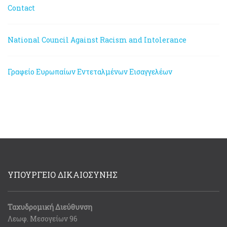
Contact
National Council Against Racism and Intolerance
Γραφείο Ευρωπαίων Εντεταλμένων Εισαγγελέων
ΥΠΟΥΡΓΕΙΟ ΔΙΚΑΙΟΣΥΝΗΣ
Ταχυδρομική Διεύθυνση
Λεωφ. Μεσογείων 96