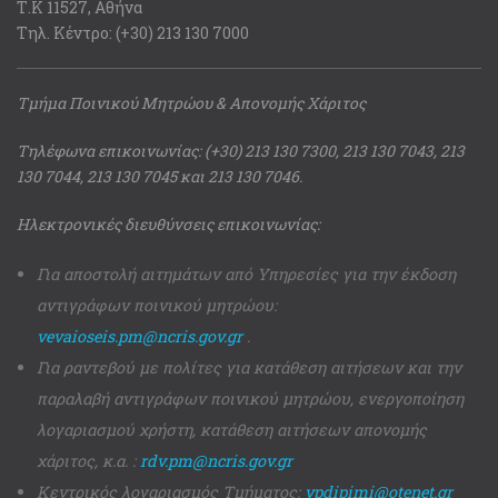
Τ.Κ 11527, Αθήνα
Τηλ. Κέντρο: (+30) 213 130 7000
Τμήμα Ποινικού Μητρώου & Απονομής Χάριτος
Τηλέφωνα επικοινωνίας: (+30) 213 130 7300, 213 130 7043, 213
130 7044, 213 130 7045 και 213 130 7046.
Ηλεκτρονικές διευθύνσεις επικοινωνίας:
Για αποστολή αιτημάτων από Υπηρεσίες για την έκδοση
αντιγράφων ποινικού μητρώου:
vevaioseis.pm@ncris.gov.gr
.
Για ραντεβού με πολίτες για κατάθεση αιτήσεων και την
παραλαβή αντιγράφων ποινικού μητρώου, ενεργοποίηση
λογαριασμού χρήστη, κατάθεση αιτήσεων απονομής
χάριτος, κ.α. :
rdv.pm@ncris.gov.gr
Κεντρικός λογαριασμός Τμήματος:
ypdipimi@otenet.gr