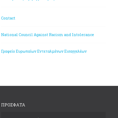
Contact
National Council Against Racism and Intolerance
Γραφείο Ευρωπαίων Εντεταλμένων Εισαγγελέων
ΠΡΟΣΦΑΤΑ