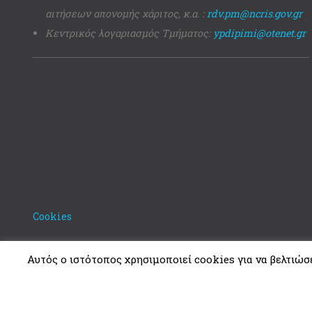
αιτήσεων απονομής χάριτος, κ.α. :
rdv.pm@ncris.gov.gr
Κεντρικός λογαριασμός Τμήματος:
ypdipimi@otenet.gr
Cookies
Αυτός ο ιστότοπος χρησιμοποιεί cookies για να βελτιώσει