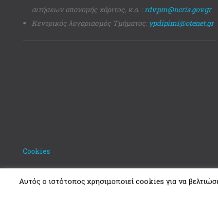
αιτήσεων απονομής χάριτος, κ.α. :
rdv.pm@ncris.gov.gr
Κεντρικός λογαριασμός Τμήματος:
ypdipimi@otenet.gr
Cookies
Αυτός ο ιστότοπος χρησιμοποιεί cookies για να βελτιώσει