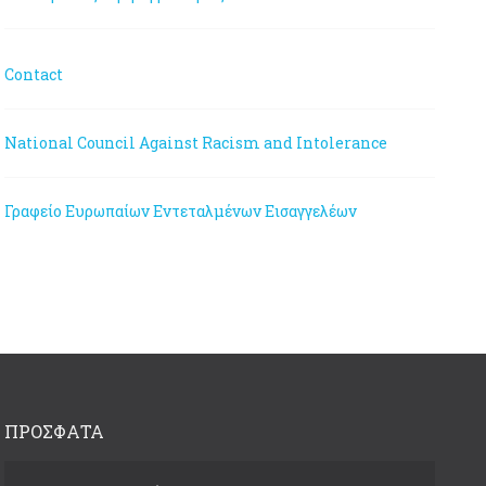
Contact
National Council Against Racism and Intolerance
Γραφείο Ευρωπαίων Εντεταλμένων Εισαγγελέων
ΠΡΟΣΦΑΤΑ