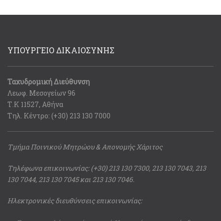
ΥΠΟΥΡΓΕΙΟ ΔΙΚΑΙΟΣΥΝΗΣ
Ταχυδρομική Διεύθυνση
Λεωφ. Μεσογείων 96
Τ.Κ 11527, Αθήνα
Τηλ. Κέντρο: (+30) 213 130 7000
Τμήμα Ποινικού Μητρώου & Απονομής Χάριτος
Τηλέφωνα επικοινωνίας: (+30) 213 130 7300, 213 130 7043, 213
130 7044, 213 130 7045 και 213 130 7046.
Ηλεκτρονικές διευθύνσεις επικοινωνίας: