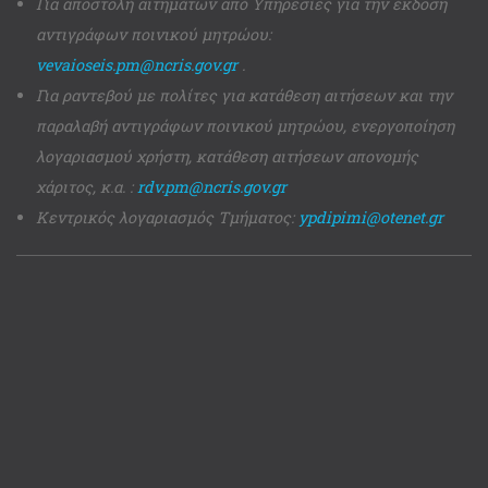
Για αποστολή αιτημάτων από Υπηρεσίες για την έκδοση
αντιγράφων ποινικού μητρώου:
vevaioseis.pm@ncris.gov.gr
.
Για ραντεβού με πολίτες για κατάθεση αιτήσεων και την
παραλαβή αντιγράφων ποινικού μητρώου, ενεργοποίηση
λογαριασμού χρήστη, κατάθεση αιτήσεων απονομής
χάριτος, κ.α. :
rdv.pm@ncris.gov.gr
Κεντρικός λογαριασμός Τμήματος:
ypdipimi@otenet.gr