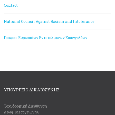
Contact
National Council Against Racism and Intolerance
Γραφείο Ευρωπαίων Εντεταλμένων Εισαγγελέων
ΥΠΟΥΡΓΕΙΟ ΔΙΚΑΙΟΣΥΝΗΣ
Ταχυδρομική Διεύθυνση
Λεωφ. Μεσογείων 96