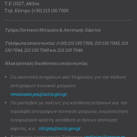
Τ.Κ 11527, Αθήνα
Τηλ. Κέντρο: (+30) 213 130 7000
Τμήμα Ποινικού Μητρώου & Απονομής Χάριτος
Τηλέφωνα επικοινωνίας: (+30) 213 130 7300, 213 130 7043, 213
130 7044, 213 130 7045 και 213 130 7046.
Ηλεκτρονικές διευθύνσεις επικοινωνίας:
Για αποστολή αιτημάτων από Υπηρεσίες για την έκδοση
αντιγράφων ποινικού μητρώου:
vevaioseis.pm@ncris.gov.gr
.
Για ραντεβού με πολίτες για κατάθεση αιτήσεων και την
παραλαβή αντιγράφων ποινικού μητρώου, ενεργοποίηση
λογαριασμού χρήστη, κατάθεση αιτήσεων απονομής
χάριτος, κ.α. :
rdv.pm@ncris.gov.gr
Κεντρικός λογαριασμός Τμήματος:
ypdipimi@otenet.gr