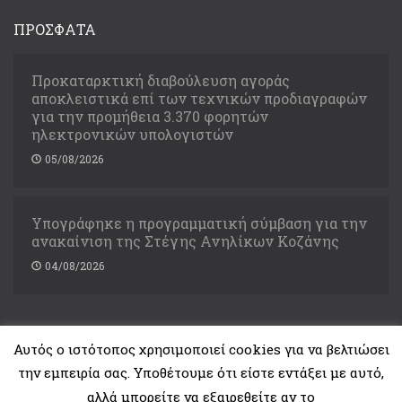
ΠΡΟΣΦΑΤΑ
Προκαταρκτική διαβούλευση αγοράς
αποκλειστικά επί των τεχνικών προδιαγραφών
για την προμήθεια 3.370 φορητών
ηλεκτρονικών υπολογιστών
05/08/2026
Υπογράφηκε η προγραμματική σύμβαση για την
ανακαίνιση της Στέγης Ανηλίκων Κοζάνης
04/08/2026
Αυτός ο ιστότοπος χρησιμοποιεί cookies για να βελτιώσει
την εμπειρία σας. Υποθέτουμε ότι είστε εντάξει με αυτό,
Copyright © 2021. Υπουργείο Δικαιοσύνης
αλλά μπορείτε να εξαιρεθείτε αν το