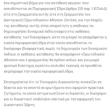
ένα σημαντικό βήμα για την κατάθεση αγωγών που
απευθύνονται σε Περιφερειακή Έδρα (άρθρο 215 παρ. 1 ΚΠολΔ)
είτε στη Γραμματεία αυτής είτε στη Γραμματεία του
(κεντρικού) Πρωτοδικείου Αθηνών. Ωστόσο, για την έναρξη
της κατάθεσης αυτής είναι απαραίτητο η ανάδοχος να
δημιουργήσει δυναμικά πεδία («tags») στις εκθέσεις
κατάθεσης των δικογράφων, ώστε να μπορεί να αναγράφεται η
οικεία περιφερειακή έδρα στην οποία απευθύνεται το
δικόγραφο (διαφορετικά, χωρίς τη δημιουργία των δυναμικών
πεδίων, οι εκθέσεις κατάθεσης θα αναγράφουν «Πρωτοδικείο
Αθηνών» και ο γραμματέας θα πρέπει απλώς και για μικρό
χρονικό διάστημα, εωσότου επιλυθεί τεχνικά, να προσθέτει
χειρόγραφα την οικεία περιφερειακή έδρα.
Επισημαίνεται ότι το Υπουργείο Δικαιοσύνης συνεχίζει να
δέχεται και να απαντά σε ερωτήματα που αφορούν πρακτικά
ζητήματα, τα οποία αντιμετωπίζουν οι δικαστές, οι δικηγόροι
και οι δικαστικοί υπάλληλοι σχετικά με την εφαρμογή του
Δικαστικού Χάρτη.