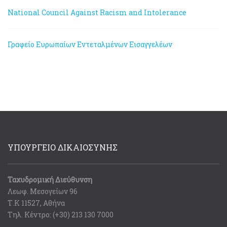
National Council Against Racism and Intolerance
Γραφείο Ευρωπαίων Εντεταλμένων Εισαγγελέων
ΥΠΟΥΡΓΕΙΟ ΔΙΚΑΙΟΣΥΝΗΣ
Ταχυδρομική Διεύθυνση
Λεωφ. Μεσογείων 96
Τ.Κ 11527, Αθήνα
Τηλ. Κέντρο: (+30) 213 130 7000