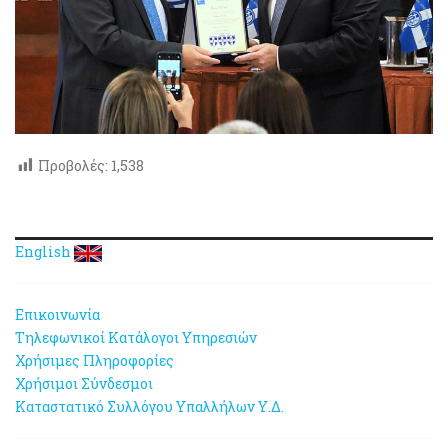
Προβολές:
1,538
English
Επικοινωνία
Τηλεφωνικοί Κατάλογοι Υπηρεσιών
Χρήσιμες Πληροφορίες
Χρήσιμοι Σύνδεσμοι
Καταστατικό Συλλόγου Υπαλλήλων Υ.Δ.