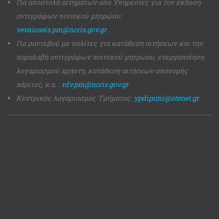
Για αποστολή αιτημάτων από Υπηρεσίες για την έκδοση
αντιγράφων ποινικού μητρώου:
vevaioseis.pm@ncris.gov.gr
.
Για ραντεβού με πολίτες για κατάθεση αιτήσεων και την
παραλαβή αντιγράφων ποινικού μητρώου, ενεργοποίηση
λογαριασμού χρήστη, κατάθεση αιτήσεων απονομής
χάριτος, κ.α. :
rdv.pm@ncris.gov.gr
Κεντρικός λογαριασμός Τμήματος:
ypdipimi@otenet.gr