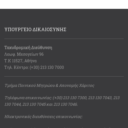
ΥΠΟΥΡΓΕΙΟ ΔΙΚΑΙΟΣΥΝΗΣ
Ταχυδρομική Διεύθυνση
Λεωφ. Μεσογείων 96
Τ.Κ 11527, Αθήνα
Τηλ. Κέντρο: (+30) 213 130 7000
Τμήμα Ποινικού Μητρώου & Απονομής Χάριτος
Τηλέφωνα επικοινωνίας: (+30) 213 130 7300, 213 130 7043, 213
130 7044, 213 130 7045 και 213 130 7046.
Ηλεκτρονικές διευθύνσεις επικοινωνίας: