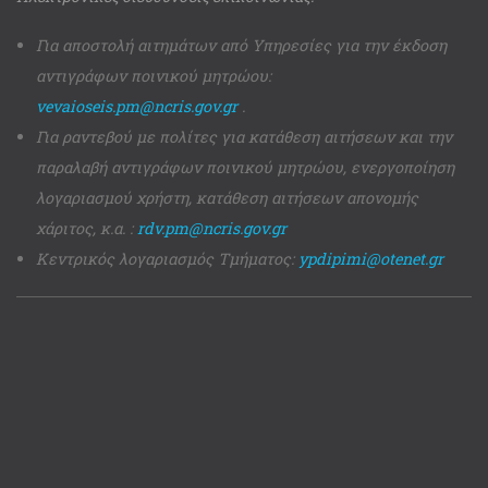
Για αποστολή αιτημάτων από Υπηρεσίες για την έκδοση
αντιγράφων ποινικού μητρώου:
vevaioseis.pm@ncris.gov.gr
.
Για ραντεβού με πολίτες για κατάθεση αιτήσεων και την
παραλαβή αντιγράφων ποινικού μητρώου, ενεργοποίηση
λογαριασμού χρήστη, κατάθεση αιτήσεων απονομής
χάριτος, κ.α. :
rdv.pm@ncris.gov.gr
Κεντρικός λογαριασμός Τμήματος:
ypdipimi@otenet.gr