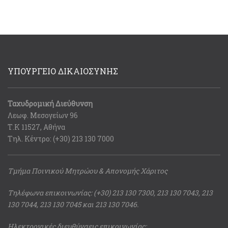
ΥΠΟΥΡΓΕΙΟ ΔΙΚΑΙΟΣΥΝΗΣ
Ταχυδρομική Διεύθυνση
Λεωφ. Μεσογείων 96
Τ.Κ 11527, Αθήνα
Τηλ. Κέντρο: (+30) 213 130 7000
Τμήμα Ποινικού Μητρώου & Απονομής Χάριτος
Τηλέφωνα επικοινωνίας: (+30) 213 130 7300, 213 130 7043, 213
130 7044, 213 130 7045 και 213 130 7046.
Ηλεκτρονικές διευθύνσεις επικοινωνίας: