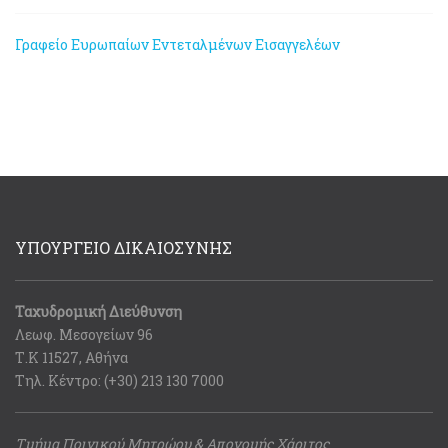
Γραφείο Ευρωπαίων Εντεταλμένων Εισαγγελέων
ΥΠΟΥΡΓΕΙΟ ΔΙΚΑΙΟΣΥΝΗΣ
Ταχυδρομική Διεύθυνση
Λεωφ. Μεσογείων 96
Τ.Κ 11527, Αθήνα
Τηλ. Κέντρο: (+30) 213 130 7000
Τμήμα Ποινικού Μητρώου & Απονομής Χάριτος