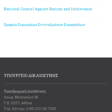
National Council Against Racism and Intolerance
Γραφείο Ευρωπαίων Εντεταλμένων Εισαγγελέων
ΥΠΟΥΡΓΕΙΟ ΔΙΚΑΙΟΣΥΝΗΣ
Ταχυδρομική Διεύθυνση
Λεωφ. Μεσογείων 96
Τ.Κ 11527, Αθήνα
Τηλ. Κέντρο: (+30) 213 130 7000