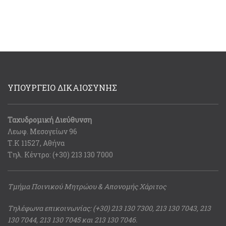
ΥΠΟΥΡΓΕΙΟ ΔΙΚΑΙΟΣΥΝΗΣ
Ταχυδρομική Διεύθυνση
Λεωφ. Μεσογείων 96
Τ.Κ 11527, Αθήνα
Τηλ. Κέντρο: (+30) 213 130 7000
Τμήμα Ποινικού Μητρώου & Απονομής Χάριτος
Τηλέφωνα επικοινωνίας: (+30) 213 130 7300, 213 130 7043, 213
130 7044, 213 130 7045 και 213 130 7046.