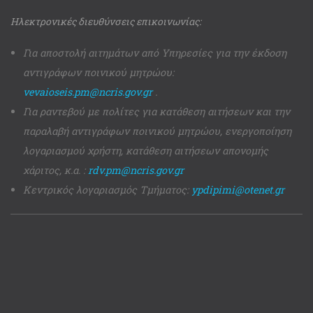
Ηλεκτρονικές διευθύνσεις επικοινωνίας:
Για αποστολή αιτημάτων από Υπηρεσίες για την έκδοση
αντιγράφων ποινικού μητρώου:
vevaioseis.pm@ncris.gov.gr
.
Για ραντεβού με πολίτες για κατάθεση αιτήσεων και την
παραλαβή αντιγράφων ποινικού μητρώου, ενεργοποίηση
λογαριασμού χρήστη, κατάθεση αιτήσεων απονομής
χάριτος, κ.α. :
rdv.pm@ncris.gov.gr
Κεντρικός λογαριασμός Τμήματος:
ypdipimi@otenet.gr