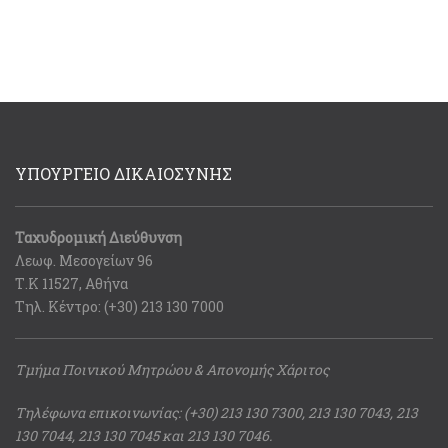
ΥΠΟΥΡΓΕΙΟ ΔΙΚΑΙΟΣΥΝΗΣ
Ταχυδρομική Διεύθυνση
Λεωφ. Μεσογείων 96
Τ.Κ 11527, Αθήνα
Τηλ. Κέντρο: (+30) 213 130 7000
Τμήμα Ποινικού Μητρώου & Απονομής Χάριτος
Τηλέφωνα επικοινωνίας: (+30) 213 130 7300, 213 130 7043, 213
130 7044, 213 130 7045 και 213 130 7046.