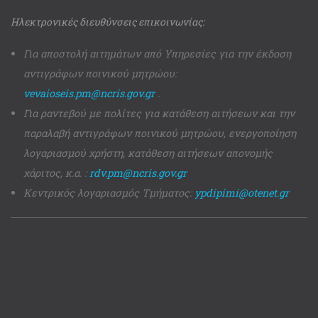
Ηλεκτρονικές διευθύνσεις επικοινωνίας:
Για αποστολή αιτημάτων από Υπηρεσίες για την έκδοση
αντιγράφων ποινικού μητρώου:
vevaioseis.pm@ncris.gov.gr
.
Για ραντεβού με πολίτες για κατάθεση αιτήσεων και την
παραλαβή αντιγράφων ποινικού μητρώου, ενεργοποίηση
λογαριασμού χρήστη, κατάθεση αιτήσεων απονομής
χάριτος, κ.α. :
rdv.pm@ncris.gov.gr
Κεντρικός λογαριασμός Τμήματος:
ypdipimi@otenet.gr