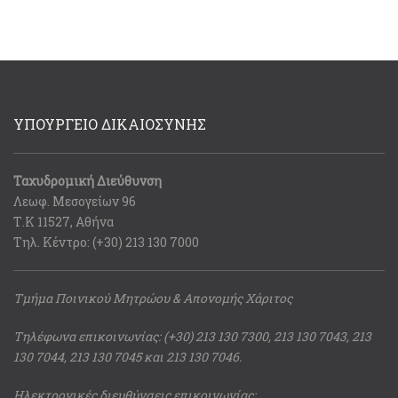
ΥΠΟΥΡΓΕΙΟ ΔΙΚΑΙΟΣΥΝΗΣ
Ταχυδρομική Διεύθυνση
Λεωφ. Μεσογείων 96
Τ.Κ 11527, Αθήνα
Τηλ. Κέντρο: (+30) 213 130 7000
Τμήμα Ποινικού Μητρώου & Απονομής Χάριτος
Τηλέφωνα επικοινωνίας: (+30) 213 130 7300, 213 130 7043, 213
130 7044, 213 130 7045 και 213 130 7046.
Ηλεκτρονικές διευθύνσεις επικοινωνίας: