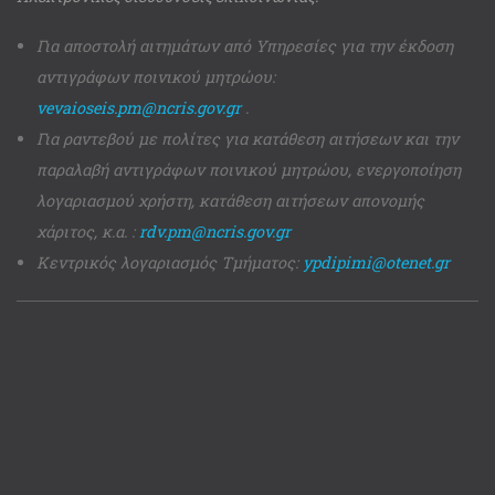
Για αποστολή αιτημάτων από Υπηρεσίες για την έκδοση
αντιγράφων ποινικού μητρώου:
vevaioseis.pm@ncris.gov.gr
.
Για ραντεβού με πολίτες για κατάθεση αιτήσεων και την
παραλαβή αντιγράφων ποινικού μητρώου, ενεργοποίηση
λογαριασμού χρήστη, κατάθεση αιτήσεων απονομής
χάριτος, κ.α. :
rdv.pm@ncris.gov.gr
Κεντρικός λογαριασμός Τμήματος:
ypdipimi@otenet.gr