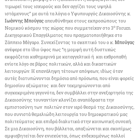
τιμωρεί τους ισχυρούς και δεν αγγίζει τους υψηλά
ιστάμενους” με αυτά τα λόγια ο Υφυπουργός Δικαιοσύνης κ.
Ιωάννης Μπούγας
απευθύνθηκε στους εκπροσώπους του
ο
Νομικού κόσμου της χώρας που συμμετείχαν στο 3
Forum
Δικηγορικού Επαγγέλματος που πραγματοποιήθηκε στο
Ζάππειο Μέγαρο. Συνεχίζοντας το σκεπτικό του ο κ.
Μπούγας
ανέφερε στο ίδιο ύφος πως “η μομφή αυτή δυστυχώς
εκφράζεται καθημερινά με καταγγελτικό ή και εχθροπαθή
ενίοτε λόγο σε βάρος πολιτικών, αλλά και δικαστικών
λειτουργών. Η επανάληψη τέτοιων απόψεων, ιδίως όταν
αυτές διατυπώνονται δημόσια από πρόσωπα, που είναι φορείς
δημοσίου αξιώματος και δεν τεκμηριώνονται από
συγκεκριμένα γεγονότα, δεν συμβάλλει στην ανεξαρτησία της
Δικαιοσύνης τουναντίον κλονίζει αναπόδραστα την
εμπιστοσύνη των πολιτών στον ιερό θεσμό της Δικαιοσύνης,
που συνιστά θεμελιώδη λειτουργία του δημοκρατικού μας
πολιτεύματος και επιδρά διαλυτικά στην κοινωνική συνοχή.
Σε μια Δικαιοσύνη, που βάλλεται, απαξιώνεται και σκοπίμως
αμφισβητείται δεν ενισχύεται, όπως ενδεχομένως πολλοί