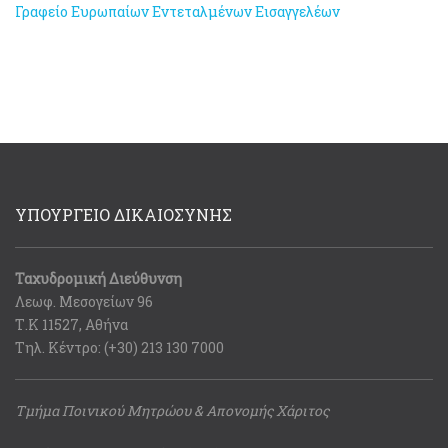
Γραφείο Ευρωπαίων Εντεταλμένων Εισαγγελέων
ΥΠΟΥΡΓΕΙΟ ΔΙΚΑΙΟΣΥΝΗΣ
Ταχυδρομική Διεύθυνση
Λεωφ. Μεσογείων 96
Τ.Κ 11527, Αθήνα
Τηλ. Κέντρο: (+30) 213 130 7000
Τμήμα Ποινικού Μητρώου & Απονομής Χάριτος