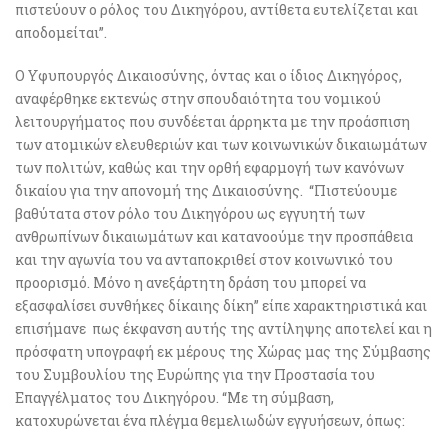
πιστεύουν ο ρόλος του Δικηγόρου, αντίθετα ευτελίζεται και
αποδομείται”.
Ο Υφυπουργός Δικαιοσύνης, όντας και ο ίδιος Δικηγόρος,
αναφέρθηκε εκτενώς στην σπουδαιότητα του νομικού
λειτουργήματος που συνδέεται άρρηκτα με την προάσπιση
των ατομικών ελευθεριών και των κοινωνικών δικαιωμάτων
των πολιτών, καθώς και την ορθή εφαρμογή των κανόνων
δικαίου για την απονομή της Δικαιοσύνης. “Πιστεύουμε
βαθύτατα στον ρόλο του Δικηγόρου ως εγγυητή των
ανθρωπίνων δικαιωμάτων και κατανοούμε την προσπάθεια
και την αγωνία του να ανταποκριθεί στον κοινωνικό του
προορισμό. Μόνο η ανεξάρτητη δράση του μπορεί να
εξασφαλίσει συνθήκες δίκαιης δίκη” είπε χαρακτηριστικά και
επισήμανε πως έκφανση αυτής της αντίληψης αποτελεί και η
πρόσφατη υπογραφή εκ μέρους της Χώρας μας της Σύμβασης
του Συμβουλίου της Ευρώπης για την Προστασία του
Επαγγέλματος του Δικηγόρου. “Με τη σύμβαση,
κατοχυρώνεται ένα πλέγμα θεμελιωδών εγγυήσεων, όπως: