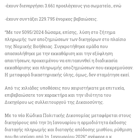
-έχουν διενεργήσει 3.661 προελέγχους για σωματεία , ενώ
-έχουν συντάξει 229.795 ένορκες βεβαιώσεις.
“Με τον 5095/2024 δώσαμε, επίσης, λύση στο ζήτημα
πληρωμής των αποζημιώσεων των δικηγόρων στο πλαίσιο
της Νομικής Βοήθειας. Συγκροτήθηκε ομάδα που
απασχολήθηκε με την εκκαθάριση και την εξόφληση
απαιτήσεων, προκειμένου να επιταχυνθεί η διαδικασία
εκκαθάρισης και πληρωμής αποζημιώσεων που εκκρεμούσαν.
Η μεταφορά δικαστηριακής ύλης, όμως, δεν σταμάτησε εκεί.
Από τις χιλιάδες υποθέσεις που χειριστήκατε με επιτυχία,
επιβεβαιώσατε τον χαρακτήρα και την ιδιότητα του
Δικηγόρου ως συλλειτουργού της Δικαιοσύνης.
Με το νέο Κώδικα Πολιτικής Δικονομίας μεταφέρεται στους
δικηγόρους από την 1η Ιανουαρίου η αρμοδιότητα έκδοσης
διαταγής πληρωμής και διαταγής απόδοσης μισθίου, ρύθμιση
που θα ισχύσει από 1η Ιανουαρίου 2026” ανέφερε ο κ.