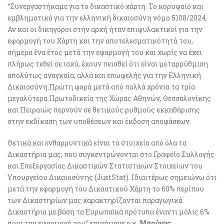
“Συνεργαστήκαμε για το δικαστικό χάρτη. Το κορυφαίο και
εμβληματικό για την ελληνική δικαιοσύνη νόμο 5108/2024.
Αν και οι δικηγόροι στην αρχή ήταν επιφυλακτικοί για την
εφαρμογή του Χάρτη και την αποτελεσματικότητά του,
σήμερα ένα έτος μετά την εφαρμογή του και χωρίς να έχει
πλήρως τεθεί σε ισχύ, έχουν πεισθεί ότι είναι μεταρρύθμιση
απολύτως αναγκαία, αλλά και επωφελής για την Ελληνική
Δικαιοσύνη.Πρώτη φορά μετά από πολλά χρόνια τα τρία
μεγαλύτερα Πρωτοδικεία της Χώρας Αθηνών, Θεσσαλονίκης
και Πειραιώς περνούν σε θετικούς ρυθμούς εκκαθάρισης
στην εκδίκαση των υποθέσεων και έκδοση αποφάσεων.
Θετικά και ενθαρρυντικά είναι τα στοιχεία από όλα τα
Δικαστήρια μας, που συγκεντρώνονται στο Γραφείο Συλλογής
και Επεξεργασίας Δικαστικών Στατιστικών Στοιχείων του
Υπουργείου Δικαιοσύνης (JustStat). Ιδιαιτέρως σημειώνω ότι
μετά την εφαρμογή του Δικαστικού Χάρτη το 60% περίπου
των Δικαστηρίων μας χαρακτηρίζονται παραγωγικά
Δικαστήρια με βάση τα Ευρωπαϊκά πρότυπα έναντι μόλις 6%
πριν την εφαρμογή του” επισήμανε ο κ.
Μπούγας
.