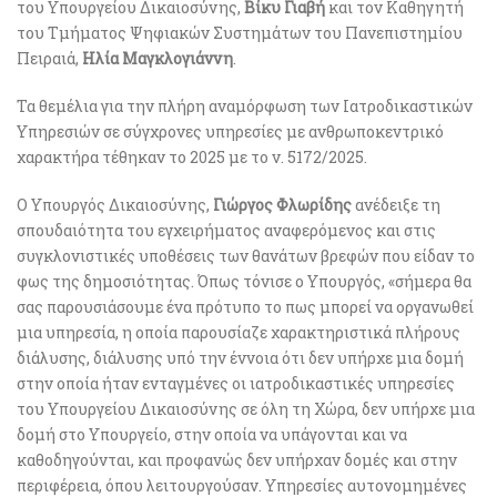
του Υπουργείου Δικαιοσύνης,
Βίκυ Γιαβή
και τον Καθηγητή
του Τμήματος Ψηφιακών Συστημάτων του Πανεπιστημίου
Πειραιά,
Ηλία Μαγκλογιάννη
.
Τα θεμέλια για την πλήρη αναμόρφωση των Ιατροδικαστικών
Υπηρεσιών σε σύγχρονες υπηρεσίες με ανθρωποκεντρικό
χαρακτήρα τέθηκαν το 2025 με το ν. 5172/2025.
Ο Υπουργός Δικαιοσύνης,
Γιώργος Φλωρίδης
ανέδειξε τη
σπουδαιότητα του εγχειρήματος αναφερόμενος και στις
συγκλονιστικές υποθέσεις των θανάτων βρεφών που είδαν το
φως της δημοσιότητας. Όπως τόνισε ο Υπουργός, «σήμερα θα
σας παρουσιάσουμε ένα πρότυπο το πως μπορεί να οργανωθεί
μια υπηρεσία, η οποία παρουσίαζε χαρακτηριστικά πλήρους
διάλυσης, διάλυσης υπό την έννοια ότι δεν υπήρχε μια δομή
στην οποία ήταν ενταγμένες οι ιατροδικαστικές υπηρεσίες
του Υπουργείου Δικαιοσύνης σε όλη τη Χώρα, δεν υπήρχε μια
δομή στο Υπουργείο, στην οποία να υπάγονται και να
καθοδηγούνται, και προφανώς δεν υπήρχαν δομές και στην
περιφέρεια, όπου λειτουργούσαν. Υπηρεσίες αυτονομημένες