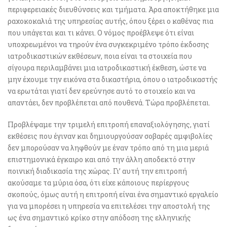
περιφερειακές διευθύνσεις και τμήματα. Άρα αποκτήθηκε μια
ραχοκοκαλιά της υπηρεσίας αυτής, όπου ξέρει ο καθένας πια
που υπάγεται και τι κάνει. Ο νόμος προέβλεψε ότι είναι
υποχρεωμένοι να τηρούν ένα συγκεκριμένο τρόπο έκδοσης
ιατροδικαστικών εκθέσεων, ποια είναι τα στοιχεία που
σίγουρα περιλαμβάνει μια ιατροδικαστική έκθεση, ώστε να
μην έχουμε την εικόνα στα δικαστήρια, όπου ο ιατροδικαστής
να ερωτάται γιατί δεν ερεύνησε αυτό το στοιχείο και να
απαντάει, δεν προβλέπεται από πουθενά. Τώρα προβλέπεται.
Προβλέψαμε την τριμελή επιτροπή επαναξιολόγησης, γιατί
εκθέσεις που έγιναν και δημιουργούσαν σοβαρές αμφιβολίες
δεν μπορούσαν να ληφθούν με έναν τρόπο από τη μια μεριά
επιστημονικά έγκαιρο και από την άλλη αποδεκτό στην
ποινική διαδικασία της χώρας. Γι’ αυτή την επιτροπή
ακούσαμε τα μύρια όσα, ότι είχε κάποιους περίεργους
σκοπούς, όμως αυτή η επιτροπή είναι ένα σημαντικό εργαλείο
για να μπορέσει η υπηρεσία να επιτελέσει την αποστολή της
ως ένα σημαντικό κρίκο στην απόδοση της ελληνικής