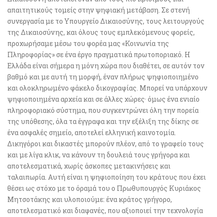
απαιτητικούς τομείς στην ψηφιακή μετάβαση. Σε στενή
συνεργασία με το Υπουργείο Δικαιοσύνης, τους λειτουργούς
της Δικαιοσύνης, και όλους τους εμπλεκόμενους φορείς,
προχωρήσαμε μέσω του φορέα μας «Κοινωνία της
Πληροφορίας» σε ένα έργο πραγματικά πρωτοποριακό. Η
Ελλάδα είναι σήμερα η μόνη χώρα που διαθέτει, σε αυτόν τον
βαθμό και με αυτή τη μορφή, έναν πλήρως ψηφιοποιημένο
και ολοκληρωμένο φάκελο δικογραφίας. Μπορεί να υπάρχουν
ψηφιοποιημένα αρχεία και σε άλλες χώρες· όμως ένα ενιαίο
πληροφοριακό σύστημα, που συγκεντρώνει όλη την πορεία
της υπόθεσης, όλα τα έγγραφα και την εξέλιξη της δίκης σε
ένα ασφαλές σημείο, αποτελεί ελληνική καινοτομία.
Δικηγόροι και δικαστές μπορούν πλέον, από το γραφείο τους
και με λίγα κλικ, να κάνουν τη δουλειά τους γρήγορα και
αποτελεσματικά, χωρίς άσκοπες μετακινήσεις και
ταλαιπωρία. Αυτή είναι η ψηφιοποίηση του κράτους που έχει
θέσει ως στόχο με το όραμά του ο Πρωθυπουργός Κυριάκος
Μητσοτάκης και υλοποιούμε: ένα κράτος γρήγορο,
αποτελεσματικό και διαφανές, που αξιοποιεί την τεχνολογία