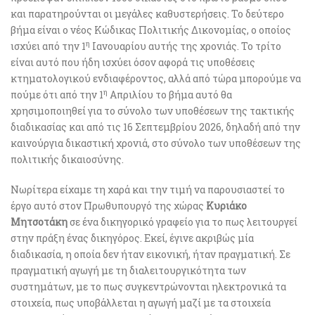
και παρατηρούνται οι μεγάλες καθυστερήσεις. Το δεύτερο
βήμα είναι ο νέος Κώδικας Πολιτικής Δικονομίας, ο οποίος
η
ισχύει από την 1
Ιανουαρίου αυτής της χρονιάς. Το τρίτο
είναι αυτό που ήδη ισχύει όσον αφορά τις υποθέσεις
κτηματολογικού ενδιαφέροντος, αλλά από τώρα μπορούμε να
η
πούμε ότι από την 1
Απριλίου το βήμα αυτό θα
χρησιμοποιηθεί για το σύνολο των υποθέσεων της τακτικής
διαδικασίας και από τις 16 Σεπτεμβρίου 2026, δηλαδή από την
καινούργια δικαστική χρονιά, στο σύνολο των υποθέσεων της
πολιτικής δικαιοσύνης.
Νωρίτερα είχαμε τη χαρά και την τιμή να παρουσιαστεί το
έργο αυτό στον Πρωθυπουργό της χώρας
Κυριάκο
Μητσοτάκη
σε ένα δικηγορικό γραφείο για το πως λειτουργεί
στην πράξη ένας δικηγόρος. Εκεί, έγινε ακριβώς μία
διαδικασία, η οποία δεν ήταν εικονική, ήταν πραγματική. Σε
πραγματική αγωγή με τη διαλειτουργικότητα των
συστημάτων, με το πως συγκεντρώνονται ηλεκτρονικά τα
στοιχεία, πως υποβάλλεται η αγωγή μαζί με τα στοιχεία