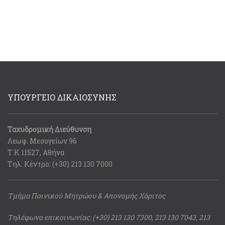
ΥΠΟΥΡΓΕΙΟ ΔΙΚΑΙΟΣΥΝΗΣ
Ταχυδρομική Διεύθυνση
Λεωφ. Μεσογείων 96
Τ.Κ 11527, Αθήνα
Τηλ. Κέντρο: (+30) 213 130 7000
Τμήμα Ποινικού Μητρώου & Απονομής Χάριτος
Τηλέφωνα επικοινωνίας: (+30) 213 130 7300, 213 130 7043, 213