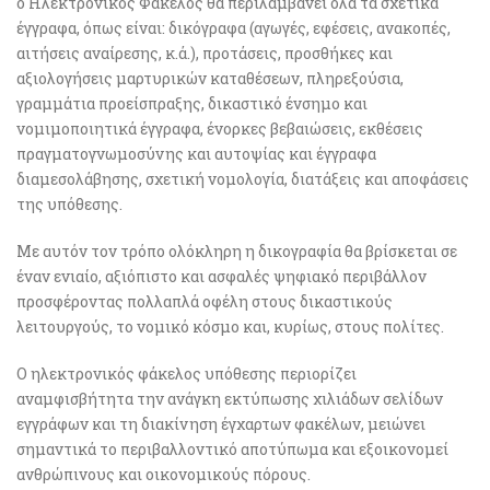
ο Ηλεκτρονικός Φάκελος θα περιλαμβάνει όλα τα σχετικά
έγγραφα, όπως είναι: δικόγραφα (αγωγές, εφέσεις, ανακοπές,
αιτήσεις αναίρεσης, κ.ά.), προτάσεις, προσθήκες και
αξιολογήσεις μαρτυρικών καταθέσεων, πληρεξούσια,
γραμμάτια προείσπραξης, δικαστικό ένσημο και
νομιμοποιητικά έγγραφα, ένορκες βεβαιώσεις, εκθέσεις
πραγματογνωμοσύνης και αυτοψίας και έγγραφα
διαμεσολάβησης, σχετική νομολογία, διατάξεις και αποφάσεις
της υπόθεσης.
Με αυτόν τον τρόπο ολόκληρη η δικογραφία θα βρίσκεται σε
έναν ενιαίο, αξιόπιστο και ασφαλές ψηφιακό περιβάλλον
προσφέροντας πολλαπλά οφέλη στους δικαστικούς
λειτουργούς, το νομικό κόσμο και, κυρίως, στους πολίτες.
Ο ηλεκτρονικός φάκελος υπόθεσης περιορίζει
αναμφισβήτητα την ανάγκη εκτύπωσης χιλιάδων σελίδων
εγγράφων και τη διακίνηση έγχαρτων φακέλων, μειώνει
σημαντικά το περιβαλλοντικό αποτύπωμα και εξοικονομεί
ανθρώπινους και οικονομικούς πόρους.