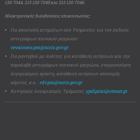
130 7044, 213 130 7045 και 213 130 7046.
Ηλεκτρονικές διευθύνσεις επικοινωνίας:
Για αποστολή αιτημάτων από Υπηρεσίες για την έκδοση
αντιγράφων ποινικού μητρώου:
vevaioseis.pm@ncris.gov.gr
.
Για ραντεβού με πολίτες για κατάθεση αιτήσεων και την
παραλαβή αντιγράφων ποινικού μητρώου, ενεργοποίηση
λογαριασμού χρήστη, κατάθεση αιτήσεων απονομής
χάριτος, κ.α. :
rdv.pm@ncris.gov.gr
Κεντρικός λογαριασμός Τμήματος:
ypdipimi@otenet.gr