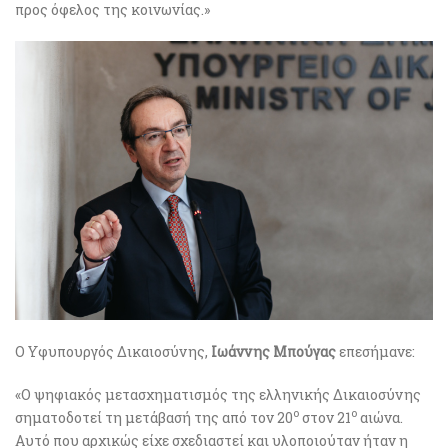
προς όφελος της κοινωνίας.»
Ο Υφυπουργός Δικαιοσύνης,
Ιωάννης Μπούγας
επεσήμανε:
«Ο ψηφιακός μετασχηματισμός της ελληνικής Δικαιοσύνης
ο
ο
σηματοδοτεί τη μετάβασή της από τον 20
στον 21
αιώνα.
Αυτό που αρχικώς είχε σχεδιαστεί και υλοποιούταν ήταν η