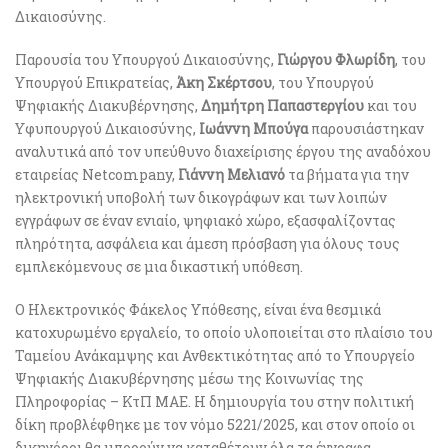
Δικαιοσύνης.
Παρουσία του Υπουργού Δικαιοσύνης,
Γιώργου Φλωρίδη
, του
Υπουργού Επικρατείας,
Άκη Σκέρτσου
, του Υπουργού
Ψηφιακής Διακυβέρνησης,
Δημήτρη Παπαστεργίου
και του
Υφυπουργού Δικαιοσύνης,
Ιωάννη Μπούγα
παρουσιάστηκαν
αναλυτικά από τον υπεύθυνο διαχείρισης έργου της αναδόχου
εταιρείας Netcompany,
Γιάννη Μελιανό
τα βήματα για την
ηλεκτρονική υποβολή των δικογράφων και των λοιπών
εγγράφων σε έναν ενιαίο, ψηφιακό χώρο, εξασφαλίζοντας
πληρότητα, ασφάλεια και άμεση πρόσβαση για όλους τους
εμπλεκόμενους σε μια δικαστική υπόθεση.
Ο Ηλεκτρονικός Φάκελος Υπόθεσης, είναι ένα θεσμικά
κατοχυρωμένο εργαλείο, το οποίο υλοποιείται στο πλαίσιο του
Ταμείου Ανάκαμψης και Ανθεκτικότητας από το Υπουργείο
Ψηφιακής Διακυβέρνησης μέσω της Κοινωνίας της
Πληροφορίας – ΚτΠ ΜΑΕ. H δημιουργία του στην πολιτική
δίκη προβλέφθηκε με τον νόμο 5221/2025, και στον οποίο οι
δικηγόροι θα μπορούν να καταθέτουν όλα τα έγγραφα