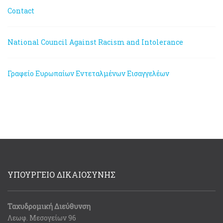
Contact
National Council Against Racism and Intolerance
Γραφείο Ευρωπαίων Εντεταλμένων Εισαγγελέων
ΥΠΟΥΡΓΕΙΟ ΔΙΚΑΙΟΣΥΝΗΣ
Ταχυδρομική Διεύθυνση
Λεωφ. Μεσογείων 96