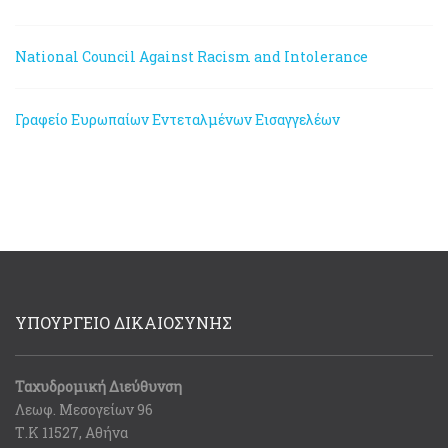
National Council Against Racism and Intolerance
Γραφείο Ευρωπαίων Εντεταλμένων Εισαγγελέων
ΥΠΟΥΡΓΕΙΟ ΔΙΚΑΙΟΣΥΝΗΣ
Ταχυδρομική Διεύθυνση
Λεωφ. Μεσογείων 96
Τ.Κ 11527, Αθήνα