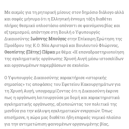
Με αιχμές για τη ρητορική μίσους στον δημόσιο διάλογο αλλά
και σαφές μήνυμα ότι η Ελληνική έννομη τάξη διαθέτει
πλήρες θεσμικό οπλοστάσιο απέναντι σε φαινόμενα βίας και
εξτρεμισμού, απάντησε στη Βουλή ο Υφυπουργός
Δικαιοσύνης
Ιωάννης Μπούγας
στην Επίκαιρη Ερώτηση της
Προέδρου της Κ.Ο. Νέα Αριστερά και Βουλευτού Φλώρινας,
Θεοπίστης (Πέτης) Πέρκα
με θέμα: «Η επαναδραστηριοποίηση
της εγκληματικής οργάνωσης Χρυσή Αυγή μέσω ιστοσελίδων
και οργανωμένων παρεμβάσεων σε σχολεία».
Ο Υφυπουργός Δικαιοσύνης χαρακτήρισε «ιστορικής
σημασίας» τις αποφάσεις του Εφετείου Κακουργημάτων για
τη Χρυσή Αυγή, υπογραμμίζοντας ότι η Δικαιοσύνη έκρινε
πως η οργάνωση λειτουργούσε με δομή και χαρακτηριστικά
εγκληματικής οργάνωσης, αξιοποιώντας τον πολιτικό της
μανδύα για την κάλυψη εγκληματικών ενεργειών. Όπως
επισήμανε, η χώρα μας διαθέτει ήδη επαρκές νομικό πλαίσιο
για την αντιμετώπιση φαινομένων οργανωμένης βίας,