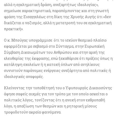
αλλά η εγκληματική δράση, ανεξαρτήτως ιδεολογίας»,
σημείωσε χαρακτηριστικά, παραπέμποντας και στη γνωστή
φράση της Εισαγγελέως στη δίκη της Χρυσής Αυγής ότι «δεν
δικάζεται ο ναζισμός, αλλά η μετατροπή του σε εγκληματική
πρακτική».
Ο κ. Μπούγας υπογράμμισε ότι το ισχύον θεσμικό πλαίσιο
εφαρμόζεται με σεβασμό στο Σύνταγμα, στην Ευρωπαϊκή
Σύμβαση Δικαιωμάτων του Ανθρώπου και στην αρχή της
ελευθερίας της έκφρασης, ενώ ξεκαθάρισε ότι πράξεις όπως η
κατάληψη σχολείων ή η κατοχή όπλων από ανηλίκους
συνιστούν παράνομες ενέργειες ανεξάρτητα από πολιτικές ή
ιδεολογικές αναφορές.
Κλείνοντας την τοποθέτησή του ο Υφυπουργός Δικαιοσύνης
άφησε σαφείς αιχμές για τον τρόπο με τον οποίο ασκείται ο
πολιτικός λόγος, τονίζοντας ότι η ανοχή στον εχθροπαθή
λόγο, η απαξίωση των θεσμών και η ρητορική μίσους
τροφοδοτούν ακραία φαινόμενα.