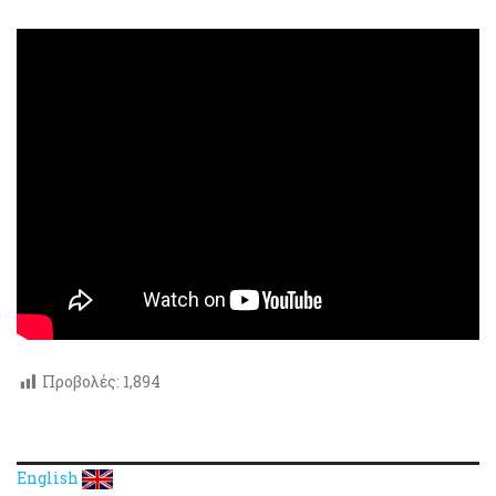
Προβολές:
1,894
English