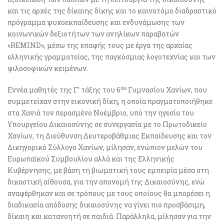
και τις αρχές της δίκαιης δίκης και το καινοτόμο διαδραστικό
πρόγραμμα ψυχοεκπαίδευσης και ενδυνάμωσης των
κοινωνικών δεξιοτήτων των ανηλίκων παραβατών
«REMIND», μέσω της επαφής τους με έργα της αρχαίας
ελληνικής γραμματείας, της παγκόσμιας λογοτεχνίας και των
φιλοσοφικών κειμένων.
ου
Εννέα μαθητές της Γ’ τάξης του 6
Γυμνασίου Χανίων, που
συμμετείχαν στην εικονική δίκη, η οποία πραγματοποιήθηκε
στα Χανιά τον περασμένο Νοέμβριο, υπό την ηγεσία του
Υπουργείου Δικαιοσύνης σε συνεργασία με το Πρωτοδικείο
Χανίων, τη Διεύθυνση Δευτεροβάθμιας Εκπαίδευσης και τον
Δικηγορικό Σύλλογο Χανίων, μίλησαν, ενώπιον μελών του
Ευρωπαϊκού Συμβουλίου αλλά και της Ελληνικής
Κυβέρνησης, με βάση τη βιωματική τους εμπειρία μέσα στη
δικαστική αίθουσα, για την απονομή της Δικαιοσύνης, ενώ
αναφέρθηκαν και σε τρόπους με τους οποίους θα μπορέσει η
διαδικασία απόδοσης δικαιοσύνης να γίνει πιο προσβάσιμη,
δίκαιη και κατανοητή σε παιδιά. Παράλληλα, μίλησαν για την