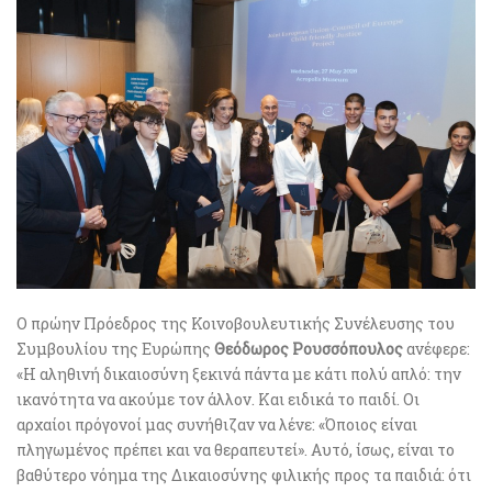
Ο πρώην Πρόεδρος της Κοινοβουλευτικής Συνέλευσης του
Συμβουλίου της Ευρώπης
Θεόδωρος Ρουσσόπουλος
ανέφερε:
«Η αληθινή δικαιοσύνη ξεκινά πάντα με κάτι πολύ απλό: την
ικανότητα να ακούμε τον άλλον. Και ειδικά το παιδί. Οι
αρχαίοι πρόγονοί μας συνήθιζαν να λένε: «Όποιος είναι
πληγωμένος πρέπει και να θεραπευτεί». Αυτό, ίσως, είναι το
βαθύτερο νόημα της Δικαιοσύνης φιλικής προς τα παιδιά: ότι