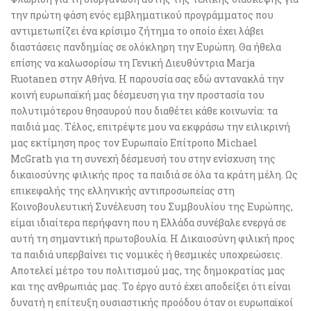
την πρώτη φάση ενός εμβληματικού προγράμματος που
αντιμετωπίζει ένα κρίσιμο ζήτημα το οποίο έχει λάβει
διαστάσεις πανδημίας σε ολόκληρη την Ευρώπη. Θα ήθελα
επίσης να καλωσορίσω τη Γενική Διευθύντρια Marja
Ruotanen στην Αθήνα. Η παρουσία σας εδώ αντανακλά την
κοινή ευρωπαϊκή μας δέσμευση για την προστασία του
πολυτιμότερου θησαυρού που διαθέτει κάθε κοινωνία: τα
παιδιά μας. Τέλος, επιτρέψτε μου να εκφράσω την ειλικρινή
μας εκτίμηση προς τον Ευρωπαίο Επίτροπο Michael
McGrath για τη συνεχή δέσμευσή του στην ενίσχυση της
δικαιοσύνης φιλικής προς τα παιδιά σε όλα τα κράτη μέλη. Ως
επικεφαλής της ελληνικής αντιπροσωπείας στη
Κοινοβουλευτική Συνέλευση του Συμβουλίου της Ευρώπης,
είμαι ιδιαίτερα περήφανη που η Ελλάδα συνέβαλε ενεργά σε
αυτή τη σημαντική πρωτοβουλία. Η Δικαιοσύνη φιλική προς
τα παιδιά υπερβαίνει τις νομικές ή θεσμικές υποχρεώσεις.
Αποτελεί μέτρο του πολιτισμού μας, της δημοκρατίας μας
και της ανθρωπιάς μας. Το έργο αυτό έχει αποδείξει ότι είναι
δυνατή η επίτευξη ουσιαστικής προόδου όταν οι ευρωπαϊκοί