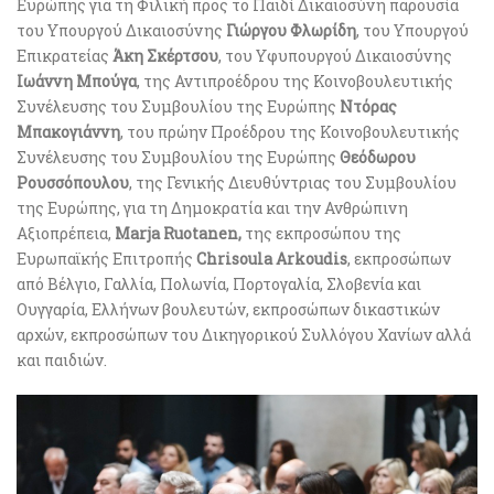
Ευρώπης για τη Φιλική προς το Παιδί Δικαιοσύνη παρουσία
του Υπουργού Δικαιοσύνης
Γιώργου Φλωρίδη
, του Υπουργού
Επικρατείας
Άκη Σκέρτσου
, του Υφυπουργού Δικαιοσύνης
Ιωάννη Μπούγα
, της Αντιπροέδρου της Κοινοβουλευτικής
Συνέλευσης του Συμβουλίου της Ευρώπης
Ντόρας
Μπακογιάννη
, του πρώην Προέδρου της Κοινοβουλευτικής
Συνέλευσης του Συμβουλίου της Ευρώπης
Θεόδωρου
Ρουσσόπουλου
, της Γενικής Διευθύντριας του Συμβουλίου
της Ευρώπης, για τη Δημοκρατία και την Ανθρώπινη
Αξιοπρέπεια,
Marja Ruotanen,
της εκπροσώπου της
Ευρωπαϊκής Επιτροπής
Chrisoula
Arkoudis
, εκπροσώπων
από Βέλγιο, Γαλλία, Πολωνία, Πορτογαλία, Σλοβενία και
Ουγγαρία, Ελλήνων βουλευτών, εκπροσώπων δικαστικών
αρχών, εκπροσώπων του Δικηγορικού Συλλόγου Χανίων αλλά
και παιδιών.