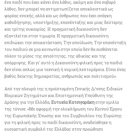
ένα παιδί που έχει κάνει ένα λάθος, ακόμη και ένα σοβαρό
λάθος, δεν μπορεί να αντιμετωπίζεται αποκλειστικά ως
φορέας ενοχής, αλλά και ως άνθρωπος που έχει ανάγκη
καθοδήγησης, υποστήριξης, επανένταξης και μιας δεύτερης
και τρίτης ευκαιρίας. Η πραγματική δικαιοσύνη δεν
εξαντλείται στην τιμωρία. Η πραγματική δικαιοσύνη
επιδιώκει την αποκατάσταση. Την επούλωση. Την επανένταξη
του παιδιού σε μια κοινωνία στην οποία δεν θα αισθάνεται
πλέον το μίσος της ανισότητας, της αδικίας και της
απόρριψης. Και γι' αυτό η Δικαιοσύνη φιλική προς τα παιδιά
δεν είναι απλώς μια τεχνική ή νομική λεπτομέρεια. Είναι ένας
βαθύς δείκτης δημοκρατίας, ανθρωπιάς και πολιτισμού».
Από την πλευρά της η προϊσταμένη Γενικής Δ/νσης Ειδικών
Νομικών Ζητημάτων και Επιστημονική Υπεύθυνη της
Δράσης για την Ελλάδα,
Ευτυχία Κατσιγαράκη
στην ομιλία
της τόνισε: «Με αφορμή την ολοκλήρωση του Κοινού Έργου
της Ευρωπαϊκής Ένωσης και του Συμβουλίου της Ευρώπης
για τη φιλική προς το παιδί δικαιοσύνη, αναδείχθηκε η
ουσιαστική συμβολή της Ελλάδας στην προώθηση