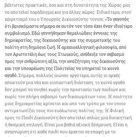
βέλτιστες πρακτικές, όσο και στη δυνατότητα της Χώρας μας
να αποτελεί παράδειγμα και για άλλες χώρες. Ειδικότερα, στον
χαιρετισμό του ο Υπουργός Δικαιοσύνης τόνισε: «
Το γεγονός
ότι βρισκόμαστε σήμερα σε αυτόν τον τόπο έχει έναν ιδιαίτερο
συμβολισμό. Εδώ γεννήθηκαν θεμελιώδεις έννοιες της
δημοκρατίας, της δικαιοσύνης και της συμμετοχής του
πολίτη στη δημόσια ζωή. Η αρχαιοελληνική φιλοσοφία, από
τον Αριστοτέλη έως τους Στωικούς, ανέδειξε τον σεβασμό
προς την ανθρώπινη αξία, την αναζήτηση της δικαιοσύνης
και την υποχρέωση της Πολιτείας να υπηρετεί το κοινό
αγαθό.
Σήμερα, πολλούς αιώνες αργότερα, αυτές οι αρχές
αποκτούν μια νέα και ουσιαστική διάσταση: το κοινό αγαθό
δεν μπορεί να νοηθεί χωρίς την προστασία των παιδιών και
χωρίς τον πλήρη σεβασμό των δικαιωμάτων τους. Η ποιότητα
μιας δημοκρατίας κρίνεται και από τον τρόπο με τον οποίο
αντιμετωπίζει τους πιο ευάλωτους πολίτες της. Η Φιλική
προς το Παιδί Δικαιοσύνη δεν αποτελεί απλώς μια διοικητική
ή θεσμική επιλογή. Είναι μια βαθιά αξιακή δέσμευση. Είναι η
αναγνώριση ότι κάθε παιδί που έρχεται σε επαφή με το