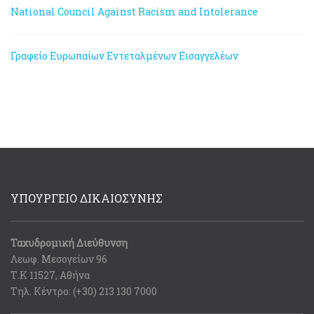
National Council Against Racism and Intolerance
Γραφείο Ευρωπαίων Εντεταλμένων Εισαγγελέων
ΥΠΟΥΡΓΕΙΟ ΔΙΚΑΙΟΣΥΝΗΣ
Ταχυδρομική Διεύθυνση
Λεωφ. Μεσογείων 96
Τ.Κ 11527, Αθήνα
Τηλ. Κέντρο: (+30) 213 130 7000