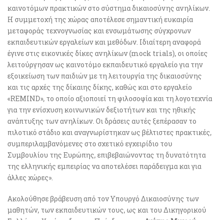
καινοτόμων πρακτικών στο σύστημα δικαιοσύνης ανηλίκων.
Η συμμετοχή της χώρας αποτέλεσε σημαντική ευκαιρία
μεταφοράς τεχνογνωσίας και ενσωμάτωσης σύγχρονων
εκπαιδευτικών εργαλείων και μεθόδων. Ιδιαίτερη αναφορά
έγινε στις εικονικές δίκες ανηλίκων (mock trials), οι οποίες
λειτούργησαν ως καινοτόμο εκπαιδευτικό εργαλείο για την
εξοικείωση των παιδιών με τη λειτουργία της δικαιοσύνης
και τις αρχές της δίκαιης δίκης, καθώς και στο εργαλείο
«REMIND», το οποίο αξιοποιεί τη φιλοσοφία και τη λογοτεχνία
για την ενίσχυση κοινωνικών δεξιοτήτων και της ηθικής
ανάπτυξης των ανηλίκων. Οι δράσεις αυτές ξεπέρασαν το
πιλοτικό στάδιο και αναγνωρίστηκαν ως βέλτιστες πρακτικές,
συμπεριλαμβανόμενες στο σχετικό εγχειρίδιο του
Συμβουλίου της Ευρώπης, επιβεβαιώνοντας τη δυνατότητα
της ελληνικής εμπειρίας να αποτελέσει παράδειγμα και για
άλλες χώρες».
Ακολούθησε βράβευση από τον Υπουργό Δικαιοσύνης των
μαθητών, των εκπαιδευτικών τους, ως και του Δικηγορικού