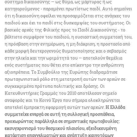
σύστημα δικαιοσύνης — ως θύμα, ως μάρτυρας ή ως
κατηγορούμενος - παραμένει πρωτίστως παιδί. Αυτό σημαίνει
ότι η δικαιοσύνη οφείλει να προσαρμόζεται στις ανάγκες του
παιδιού και όχι το παιδί στις δυσκαμψίες του συστήματος. Οι
βασικές αρχές της Φιλικής προς το Παιδί Δικαιοσύνης - το
βέλτιστο συμφέρον του παιδιού, η ουσιαστική συμμετοχή του,
η πρόσβαση στην ενημέρωση, η μη διάκριση, η προστασία από
κάθε μορφή δευτερογενούς θυματοποίησης και ο σεβασμός
στην ηλικία και την ωριμότητά του — αποτελούν θεμέλια
ενός συστήματος που θέτει στο επίκεντρο την ανθρώπινη
αξιοπρέπεια. Το Συμβούλιο της Ευρώπης διαδραμάτισε
πρωταγωνιστικό ρόλο στη μετατροπή αυτών των αρχών σε
συγκεκριμένα πρότυπα πολιτικής και δράσης. Οι
Κατευθυντήριες Γραμμές του 2010 αποτέλεσαν σημείο
αναφοράς και το Κοινό Έργο που σήμερα ολοκληρώνεται
αποτελεί έμπρακτη εφαρμογή αυτών των αρχών.
Η Ελλάδα
συμμετείχε ενεργά σε αυτή τη συλλογική προσπάθεια,
προχωρώντας παράλληλα σε σημαντικές πρωτοβουλίες:
εκσυγχρονισμό του θεσμικού πλαισίου, εξειδικευμένη
κατάρτιση επαγγελματιών και ανάπτυξη καινοτόμων