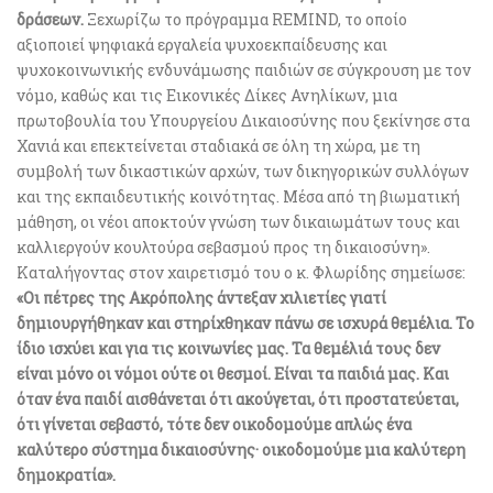
δράσεων.
Ξεχωρίζω το πρόγραμμα REMIND, το οποίο
αξιοποιεί ψηφιακά εργαλεία ψυχοεκπαίδευσης και
ψυχοκοινωνικής ενδυνάμωσης παιδιών σε σύγκρουση με τον
νόμο, καθώς και τις Εικονικές Δίκες Ανηλίκων, μια
πρωτοβουλία του Υπουργείου Δικαιοσύνης που ξεκίνησε στα
Χανιά και επεκτείνεται σταδιακά σε όλη τη χώρα, με τη
συμβολή των δικαστικών αρχών, των δικηγορικών συλλόγων
και της εκπαιδευτικής κοινότητας. Μέσα από τη βιωματική
μάθηση, οι νέοι αποκτούν γνώση των δικαιωμάτων τους και
καλλιεργούν κουλτούρα σεβασμού προς τη δικαιοσύνη».
Καταλήγοντας στον χαιρετισμό του ο κ. Φλωρίδης σημείωσε:
«Οι πέτρες της Ακρόπολης άντεξαν χιλιετίες γιατί
δημιουργήθηκαν και στηρίχθηκαν πάνω σε ισχυρά θεμέλια. Το
ίδιο ισχύει και για τις κοινωνίες μας. Τα θεμέλιά τους δεν
είναι μόνο οι νόμοι ούτε οι θεσμοί. Είναι τα παιδιά μας. Και
όταν ένα παιδί αισθάνεται ότι ακούγεται, ότι προστατεύεται,
ότι γίνεται σεβαστό, τότε δεν οικοδομούμε απλώς ένα
καλύτερο σύστημα δικαιοσύνης· οικοδομούμε μια καλύτερη
δημοκρατία».