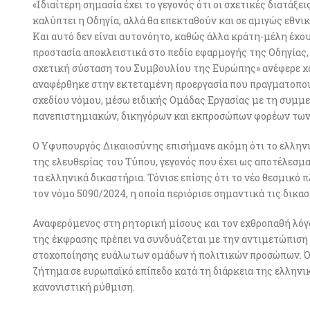
«Ιδιαίτερη σημασία έχει το γεγονός ότι οι σχετικές διατάξε
καλύπτει η Οδηγία, αλλά θα επεκταθούν και σε αμιγώς εθνι
Και αυτό δεν είναι αυτονόητο, καθώς άλλα κράτη-μέλη έχο
προστασία αποκλειστικά στο πεδίο εφαρμογής της Οδηγίας,
σχετική σύσταση του Συμβουλίου της Ευρώπης» ανέφερε χα
αναφέρθηκε στην εκτεταμένη προεργασία που πραγματοποι
σχεδίου νόμου, μέσω ειδικής Ομάδας Εργασίας με τη συμμε
πανεπιστημιακών, δικηγόρων και εκπροσώπων φορέων τω
Ο Υφυπουργός Δικαιοσύνης επισήμανε ακόμη ότι το ελληνι
της ελευθερίας του Τύπου, γεγονός που έχει ως αποτέλεσμα
τα ελληνικά δικαστήρια. Τόνισε επίσης ότι το νέο θεσμικ
τον νόμο 5090/2024, η οποία περιόρισε σημαντικά τις δικα
Αναφερόμενος στη ρητορική μίσους και τον εχθροπαθή λόγο
της έκφρασης πρέπει να συνδυάζεται με την αντιμετώπιση
στοχοποίησης ευάλωτων ομάδων ή πολιτικών προσώπων. Όπ
ζήτημα σε ευρωπαϊκό επίπεδο κατά τη διάρκεια της ελληνι
κανονιστική ρύθμιση.