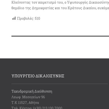
Κλείνοντας τον χαιρετισμό του, ο Υφυπουργός Δικαιοσύνης
θεμέλιο της Δημοκρατίας και του Κράτους Δικαίου, ευχόμεν
Προβολές:
510
ΥΠΟΥΡΓΕΙΟ ΔΙΚΑΙΟΣΥΝΗΣ
Ταχυδρομική Διεύθυνση
Λεωφ. Μεσογείων 96
Τ.Κ 11527, Αθήνα
Τηλ. Κέντρο: (+30) 213 130 7000