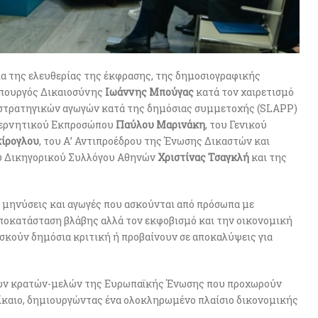
 της ελευθερίας της έκφρασης, της δημοσιογραφικής
υπουργός Δικαιοσύνης
Ιωάννης Μπούγας
κατά τον χαιρετισμό
 στρατηγικών αγωγών κατά της δημόσιας συμμετοχής (SLAPP)
βερνητικού Εκπροσώπου
Παύλου Μαρινάκη
, του Γενικού
ίρογλου
, του Α’ Αντιπροέδρου της Ένωσης Δικαστών και
ου Δικηγορικού Συλλόγου Αθηνών
Χριστίνας Τσαγκλή
και της
 μηνύσεις και αγωγές που ασκούνται από πρόσωπα με
 αποκατάσταση βλάβης αλλά τον εκφοβισμό και την οικονομική
κούν δημόσια κριτική ή προβαίνουν σε αποκαλύψεις για
των κρατών-μελών της Ευρωπαϊκής Ένωσης που προχωρούν
δίκαιο, δημιουργώντας ένα ολοκληρωμένο πλαίσιο δικονομικής