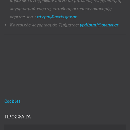
παραλαβή αντιγράφων ποινικού μητρώου, ενεργοποίηση
λογαριασμού χρήστη, κατάθεση αιτήσεων απονομής
χάριτος, κ.α. :
rdv.pm@ncris.gov.gr
Κεντρικός λογαριασμός Τμήματος:
ypdipimi@otenet.gr
Cookies
ΠΡΟΣΦΑΤΑ