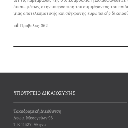
Με τις παρεμβάσεις της στο Συμβούλιο, η Ελλάδα ανέδειξ
δικαιωμάτων, στην υπεράσπιση του συμφέροντος του παιδι
μιας αποτελεσματικής και σύγχρονης ευρωπαϊκής δικαιοσ
Προβολές:
362
ΥΠΟΥΡΓΕΙΟ ΔΙΚΑΙΟΣΥΝΗΣ
Ταχυδρομική Διεύθυνση
Λεωφ. Μεσογείων 96
Τ.Κ 11527, Αθήνα