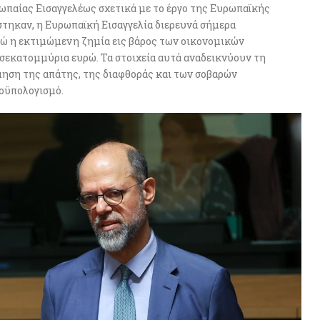
ωπαίας Εισαγγελέως σχετικά με το έργο της Ευρωπαϊκής
στηκαν, η Ευρωπαϊκή Εισαγγελία διερευνά σήμερα
ενώ η εκτιμώμενη ζημία εις βάρος των οικονομικών
σεκατομμύρια ευρώ. Τα στοιχεία αυτά αναδεικνύουν τη
μηση της απάτης, της διαφθοράς και των σοβαρών
οϋπολογισμό.