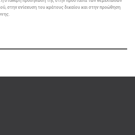
ε τη σταθερή προσήλωσή της στην προστασία των θεμελιωδών
ού, στην ενίσχυση του κράτους δικαίου και στην προώθηση
ύνης.