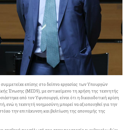
 συμμετείχε επίσης στο δείπνο εργασίας των Υπουργών
ής Ένωσης (MED9), με αντικείμενο τη χρήση της τεχνητής
ιάστηκε από τον Υφυπουργό, είναι ότι η δικαιοδοτική κρίση
τή, ενώ η τεχνητή νοημοσύνη μπορεί να αξιοποιηθεί για την
στόχο την επιτάχυνση και βελτίωση της απονομής της