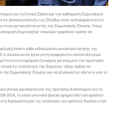
νισμού για τη Γονική Σχέση και την καθιέρωση Ευρωπαϊκού
ότι βασική επιδίωξη της Ελλάδας είναι να διασφαλιστεί ότι
 του όταν μετακινείται εντός της Ευρωπαϊκής Ένωσης. Όπως
 η αποφυγή δημιουργίας «νομικών ορφανών» πρέπει να
ιφύλαξη έναντι κάθε ενδεχομένου καταστρατήγησης της
το πλαίσιο αυτό, έγινε ρητή αναφορά στο ισχύον ελληνικό
ητρότητα στα ετερόφυλα ζευγάρια, με γνώμονα την προστασία
όνισε ότι η επίκληση της δημόσιας τάξης πρέπει να
 της Ευρωπαϊκής Ένωσης και να αξιολογείται πάντοτε υπό το
ική γενική προσέγγιση επί της πρότασης Κανονισμού για τη
028-2034, το οποίο αποτελεί βασικό χρηματοδοτικό εργαλείο
 στη δικαιοσύνη και της ενίσχυσης του κράτους δικαίου στην