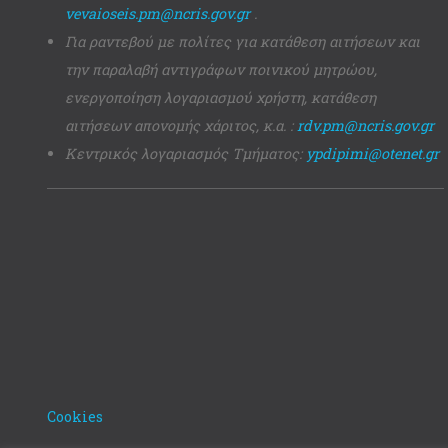
vevaioseis.pm@ncris.gov.gr
.
Για ραντεβού με πολίτες για κατάθεση αιτήσεων και
την παραλαβή αντιγράφων ποινικού μητρώου,
ενεργοποίηση λογαριασμού χρήστη, κατάθεση
αιτήσεων απονομής χάριτος, κ.α. :
rdv.pm@ncris.gov.gr
Κεντρικός λογαριασμός Τμήματος:
ypdipimi@otenet.gr
Cookies