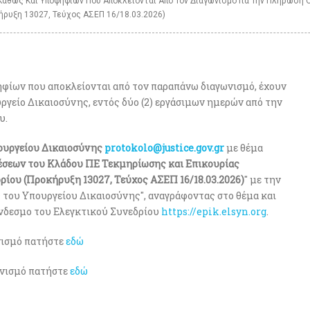
Καθώς Και Υποψηφίων Που Αποκλείονται Από Τον Διαγωνισμό Για Την Πλήρωση
ήρυξη 13027, Τεύχος ΑΣΕΠ 16/18.03.2026)
φίων που αποκλείονται από τον παραπάνω διαγωνισμό, έχουν
γείο Δικαιοσύνης, εντός δύο (2) εργάσιμων ημερών από την
υ.
πουργείου Δικαιοσύνης
protokolo@justice.gov.gr
με θέμα
θέσεων του Κλάδου ΠΕ Τεκμηρίωσης και Επικουρίας
ίου (Προκήρυξη 13027, Τεύχος ΑΣΕΠ 16/18.03.2026)
" με την
 του Υπουργείου Δικαιοσύνης", αναγράφοντας στο θέμα και
ύνδεσμο του Ελεγκτικού Συνεδρίου
https://epik.elsyn.org
.
ωνισμό πατήστε
εδώ
ωνισμό πατήστε
εδώ