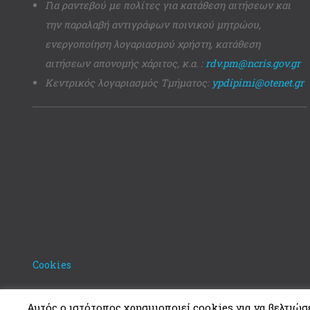
Για ραντεβού με πολίτες για κατάθεση αιτήσεων και
την παραλαβή αντιγράφων ποινικού μητρώου,
ενεργοποίηση λογαριασμού χρήστη, κατάθεση
αιτήσεων απονομής χάριτος, κ.α. :
rdv.pm@ncris.gov.gr
Κεντρικός λογαριασμός Τμήματος:
ypdipimi@otenet.gr
Cookies
Αυτός ο ιστότοπος χρησιμοποιεί cookies για να βελτιώσει