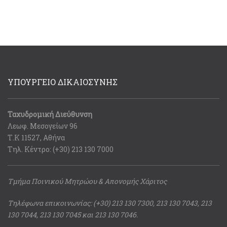
ΥΠΟΥΡΓΕΙΟ ΔΙΚΑΙΟΣΥΝΗΣ
Ταχυδρομική Διεύθυνση
Λεωφ. Μεσογείων 96
Τ.Κ 11527, Αθήνα
Τηλ. Κέντρο: (+30) 213 130 7000
Τμήμα Ποινικού Μητρώου & Απονομής Χάριτος
Τηλέφωνα επικοινωνίας: (+30) 213 130 7300, 213 130 7043, 213
130 7044, 213 130 7045 και 213 130 7046.