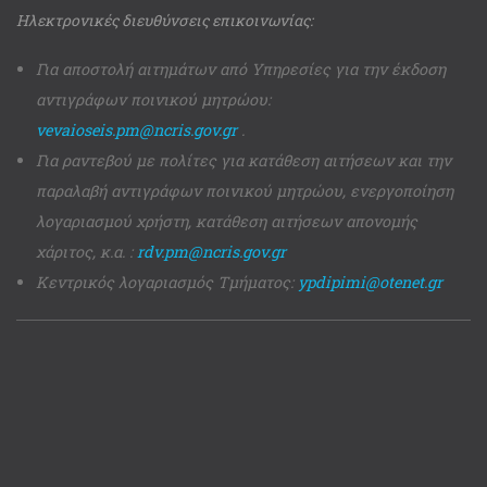
Ηλεκτρονικές διευθύνσεις επικοινωνίας:
Για αποστολή αιτημάτων από Υπηρεσίες για την έκδοση
αντιγράφων ποινικού μητρώου:
vevaioseis.pm@ncris.gov.gr
.
Για ραντεβού με πολίτες για κατάθεση αιτήσεων και την
παραλαβή αντιγράφων ποινικού μητρώου, ενεργοποίηση
λογαριασμού χρήστη, κατάθεση αιτήσεων απονομής
χάριτος, κ.α. :
rdv.pm@ncris.gov.gr
Κεντρικός λογαριασμός Τμήματος:
ypdipimi@otenet.gr