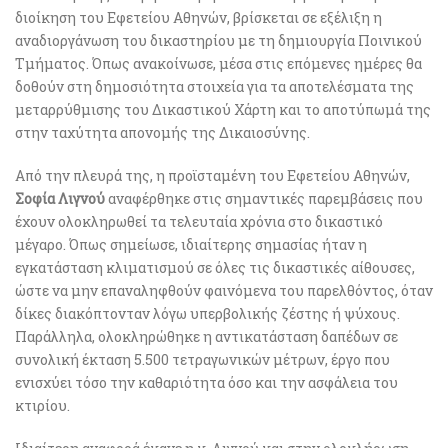
διοίκηση του Εφετείου Αθηνών, βρίσκεται σε εξέλιξη η
αναδιοργάνωση του δικαστηρίου με τη δημιουργία Ποινικού
Τμήματος. Όπως ανακοίνωσε, μέσα στις επόμενες ημέρες θα
δοθούν στη δημοσιότητα στοιχεία για τα αποτελέσματα της
μεταρρύθμισης του Δικαστικού Χάρτη και το αποτύπωμά της
στην ταχύτητα απονομής της Δικαιοσύνης.
Από την πλευρά της, η προϊσταμένη του Εφετείου Αθηνών,
Σοφία Λιγνού
αναφέρθηκε στις σημαντικές παρεμβάσεις που
έχουν ολοκληρωθεί τα τελευταία χρόνια στο δικαστικό
μέγαρο. Όπως σημείωσε, ιδιαίτερης σημασίας ήταν η
εγκατάσταση κλιματισμού σε όλες τις δικαστικές αίθουσες,
ώστε να μην επαναληφθούν φαινόμενα του παρελθόντος, όταν
δίκες διακόπτονταν λόγω υπερβολικής ζέστης ή ψύχους.
Παράλληλα, ολοκληρώθηκε η αντικατάσταση δαπέδων σε
συνολική έκταση 5.500 τετραγωνικών μέτρων, έργο που
ενισχύει τόσο την καθαριότητα όσο και την ασφάλεια του
κτιρίου.