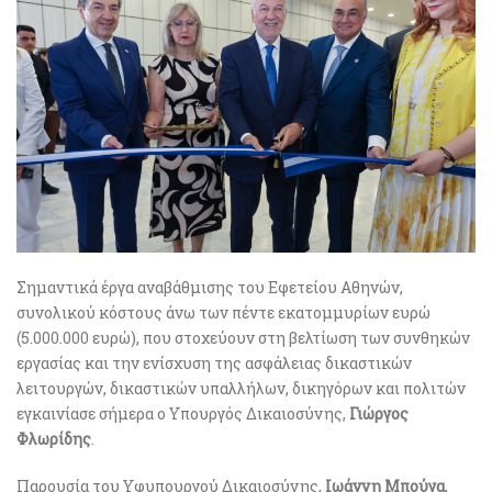
Σημαντικά έργα αναβάθμισης του Εφετείου Αθηνών,
συνολικού κόστους άνω των πέντε εκατομμυρίων ευρώ
(5.000.000 ευρώ), που στοχεύουν στη βελτίωση των συνθηκών
εργασίας και την ενίσχυση της ασφάλειας δικαστικών
λειτουργών, δικαστικών υπαλλήλων, δικηγόρων και πολιτών
εγκαινίασε σήμερα ο Υπουργός Δικαιοσύνης,
Γιώργος
Φλωρίδης
.
Παρουσία του Υφυπουργού Δικαιοσύνης,
Ιωάννη Μπούγα
,