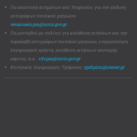
Για αποστολή αιτημάτων από Υπηρεσίες για την έκδοση
αντιγράφων ποινικού μητρώου:
vevaioseis.pm@ncris.gov.gr
.
Για ραντεβού με πολίτες για κατάθεση αιτήσεων και την
παραλαβή αντιγράφων ποινικού μητρώου, ενεργοποίηση
λογαριασμού χρήστη, κατάθεση αιτήσεων απονομής
χάριτος, κ.α. :
rdv.pm@ncris.gov.gr
Κεντρικός λογαριασμός Τμήματος:
ypdipimi@otenet.gr