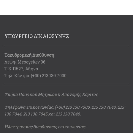
ΥΠΟΥΡΓΕΙΟ ΔΙΚΑΙΟΣΥΝΗΣ
Ταχυδρομική Διεύθυνση
Λεωφ. Μεσογείων 96
Τ.Κ 11527, Αθήνα
Τηλ. Κέντρο: (+30) 213 130 7000
Τμήμα Ποινικού Μητρώου & Απονομής Χάριτος
Τηλέφωνα επικοινωνίας: (+30) 213 130 7300, 213 130 7043, 213
130 7044, 213 130 7045 και 213 130 7046.
Ηλεκτρονικές διευθύνσεις επικοινωνίας: