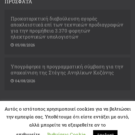
ΠΡΟΣΦΑΤΑ
Προκαταρκτική διαβούλευση αγοράς
αποκλειστικά επί των τεχνικών προδιαγραφών
για την προμήθεια 3.370 φορητών
ηλεκτρονικών υπολογιστών
05/08/2026
Υπογράφηκε η προγραμματική σύμβαση για την
ανακαίνιση της Στέγης Ανηλίκων Κοζάνης
04/08/2026
Αυτός ο ιστότοπος χρησιμοποιεί cookies για να βελτιώσει
την εμπειρία σας. Υποθέτουμε ότι είστε εντάξει με αυτό,
Copyright © 2021. Υπουργείο Δικαιοσύνης
αλλά μπορείτε να εξαιρεθείτε αν το
Developed by
ThemeMakers
επιθυμείτε.
Ρυθμίσεις Cookie
Αποδοχή