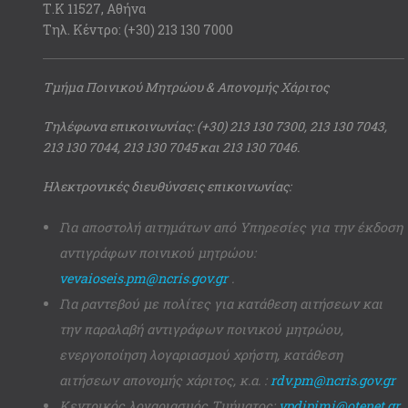
Τ.Κ 11527, Αθήνα
Τηλ. Κέντρο: (+30) 213 130 7000
Τμήμα Ποινικού Μητρώου & Απονομής Χάριτος
Τηλέφωνα επικοινωνίας: (+30) 213 130 7300, 213 130 7043,
213 130 7044, 213 130 7045 και 213 130 7046.
Ηλεκτρονικές διευθύνσεις επικοινωνίας:
Για αποστολή αιτημάτων από Υπηρεσίες για την έκδοση
αντιγράφων ποινικού μητρώου:
vevaioseis.pm@ncris.gov.gr
.
Για ραντεβού με πολίτες για κατάθεση αιτήσεων και
την παραλαβή αντιγράφων ποινικού μητρώου,
ενεργοποίηση λογαριασμού χρήστη, κατάθεση
αιτήσεων απονομής χάριτος, κ.α. :
rdv.pm@ncris.gov.gr
Κεντρικός λογαριασμός Τμήματος:
ypdipimi@otenet.gr