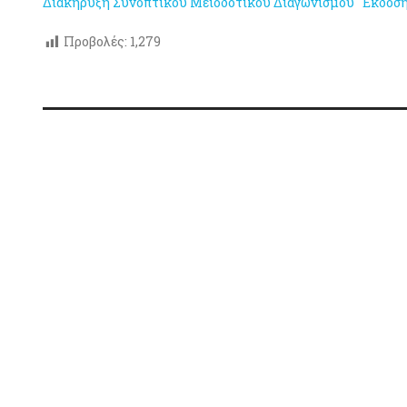
Διακήρυξη Συνοπτικού Μειοδοτικού Διαγωνισμού "Έκδοση 
Προβολές:
1,279