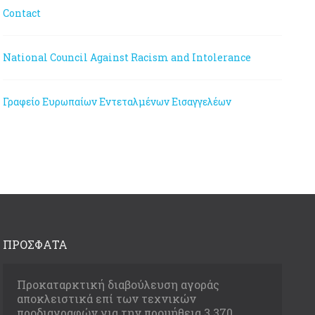
Contact
National Council Against Racism and Intolerance
Γραφείο Ευρωπαίων Εντεταλμένων Εισαγγελέων
ΠΡΟΣΦΑΤΑ
Προκαταρκτική διαβούλευση αγοράς
αποκλειστικά επί των τεχνικών
προδιαγραφών για την προμήθεια 3.370