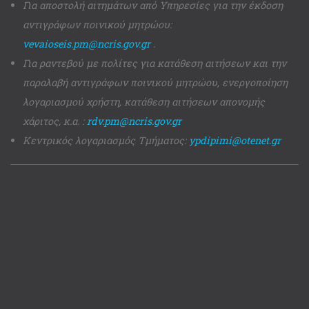
Για αποστολή αιτημάτων από Υπηρεσίες για την έκδοση
αντιγράφων ποινικού μητρώου:
vevaioseis.pm@ncris.gov.gr
.
Για ραντεβού με πολίτες για κατάθεση αιτήσεων και την
παραλαβή αντιγράφων ποινικού μητρώου, ενεργοποίηση
λογαριασμού χρήστη, κατάθεση αιτήσεων απονομής
χάριτος, κ.α. :
rdv.pm@ncris.gov.gr
Κεντρικός λογαριασμός Τμήματος:
ypdipimi@otenet.gr