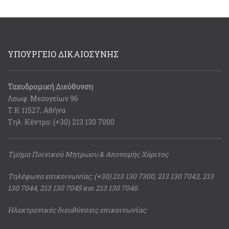
ΥΠΟΥΡΓΕΙΟ ΔΙΚΑΙΟΣΥΝΗΣ
Ταχυδρομική Διεύθυνση
Λεωφ. Μεσογείων 96
Τ.Κ 11527, Αθήνα
Τηλ. Κέντρο: (+30) 213 130 7000
Τμήμα Ποινικού Μητρώου & Απονομής Χάριτος
Τηλέφωνα επικοινωνίας: (+30) 213 130 7300, 213 130 7043, 213
130 7044, 213 130 7045 και 213 130 7046.
Ηλεκτρονικές διευθύνσεις επικοινωνίας: