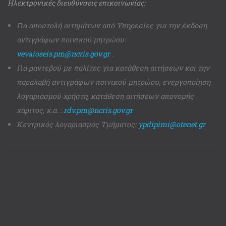
Ηλεκτρονικές διευθύνσεις επικοινωνίας:
Για αποστολή αιτημάτων από Υπηρεσίες για την έκδοση
αντιγράφων ποινικού μητρώου:
vevaioseis.pm@ncris.gov.gr
.
Για ραντεβού με πολίτες για κατάθεση αιτήσεων και την
παραλαβή αντιγράφων ποινικού μητρώου, ενεργοποίηση
λογαριασμού χρήστη, κατάθεση αιτήσεων απονομής
χάριτος, κ.α. :
rdv.pm@ncris.gov.gr
Κεντρικός λογαριασμός Τμήματος:
ypdipimi@otenet.gr