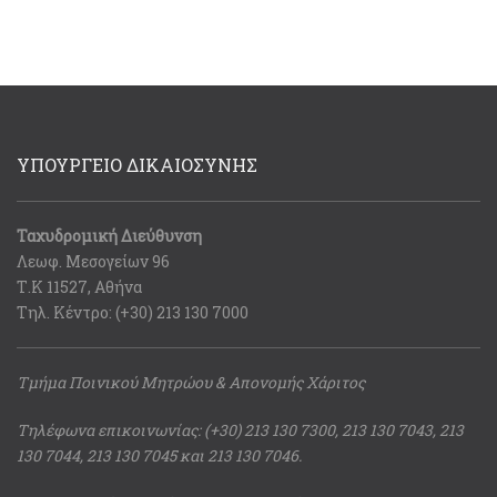
ΥΠΟΥΡΓΕΙΟ ΔΙΚΑΙΟΣΥΝΗΣ
Ταχυδρομική Διεύθυνση
Λεωφ. Μεσογείων 96
Τ.Κ 11527, Αθήνα
Τηλ. Κέντρο: (+30) 213 130 7000
Τμήμα Ποινικού Μητρώου & Απονομής Χάριτος
Τηλέφωνα επικοινωνίας: (+30) 213 130 7300, 213 130 7043, 213
130 7044, 213 130 7045 και 213 130 7046.