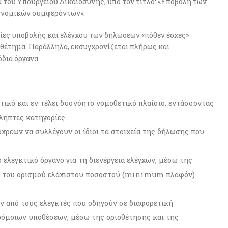
 του Υπουργείου Δικαιοσύνης, υπό τον τίτλο: «Υποβολή των
κονομικών συμφερόντων».
ίες υποβολής και ελέγχου των δηλώσεων «πόθεν έσχες»
θέτημα. Παράλληλα, εκσυγχρονίζεται πλήρως και
δια όργανα.
ικό και εν τέλει δυσνόητο νομοθετικό πλαίσιο, εντάσσοντας
ληπτες κατηγορίες.
χρεων να συλλέγουν οι ίδιοι τα στοιχεία της δήλωσης που
 ελεγκτικό όργανο για τη διενέργεια ελέγχων, μέσω της
αι του ορισμού ελάχιστου ποσοστού (minimum πλαφόν)
ν από τους ελεγκτές που οδηγούν σε διαφορετική
ρόμοιων υποθέσεων, μέσω της οριοθέτησης και της