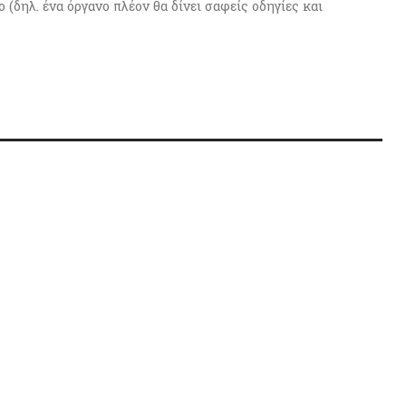
 (δηλ. ένα όργανο πλέον θα δίνει σαφείς οδηγίες και