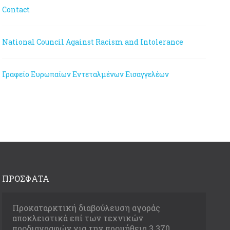
Contact
National Council Against Racism and Intolerance
Γραφείο Ευρωπαίων Εντεταλμένων Εισαγγελέων
ΠΡΟΣΦΑΤΑ
Προκαταρκτική διαβούλευση αγοράς
αποκλειστικά επί των τεχνικών
προδιαγραφών για την προμήθεια 3.370