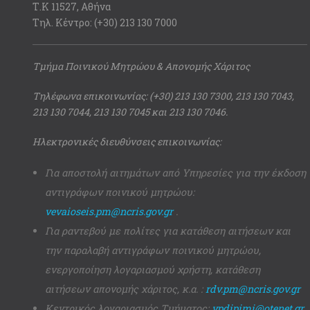
Τ.Κ 11527, Αθήνα
Τηλ. Κέντρο: (+30) 213 130 7000
Τμήμα Ποινικού Μητρώου & Απονομής Χάριτος
Τηλέφωνα επικοινωνίας: (+30) 213 130 7300, 213 130 7043,
213 130 7044, 213 130 7045 και 213 130 7046.
Ηλεκτρονικές διευθύνσεις επικοινωνίας:
Για αποστολή αιτημάτων από Υπηρεσίες για την έκδοση
αντιγράφων ποινικού μητρώου:
vevaioseis.pm@ncris.gov.gr
.
Για ραντεβού με πολίτες για κατάθεση αιτήσεων και
την παραλαβή αντιγράφων ποινικού μητρώου,
ενεργοποίηση λογαριασμού χρήστη, κατάθεση
αιτήσεων απονομής χάριτος, κ.α. :
rdv.pm@ncris.gov.gr
Κεντρικός λογαριασμός Τμήματος:
ypdipimi@otenet.gr