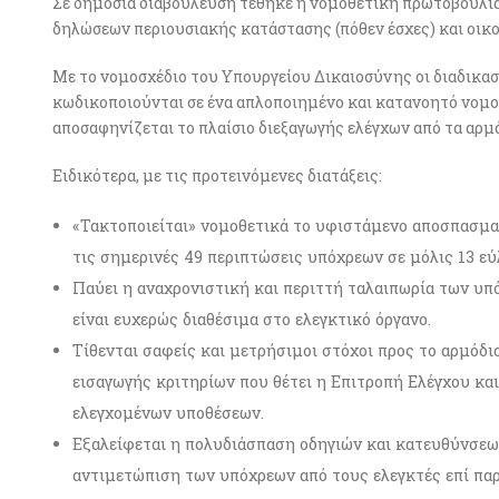
Σε δημόσια διαβούλευση τέθηκε η νομοθετική πρωτοβουλία
δηλώσεων περιουσιακής κατάστασης (πόθεν έσχες) και οι
Με το νομοσχέδιο του Υπουργείου Δικαιοσύνης οι διαδικασ
κωδικοποιούνται σε ένα απλοποιημένο και κατανοητό νομο
αποσαφηνίζεται το πλαίσιο διεξαγωγής ελέγχων από τα αρμό
Ειδικότερα, με τις προτεινόμενες διατάξεις:
«Τακτοποιείται» νομοθετικά το υφιστάμενο αποσπασματ
τις σημερινές 49 περιπτώσεις υπόχρεων σε μόλις 13 εύ
Παύει η αναχρονιστική και περιττή ταλαιπωρία των υπό
είναι ευχερώς διαθέσιμα στο ελεγκτικό όργανο.
Τίθενται σαφείς και μετρήσιμοι στόχοι προς το αρμόδιο
εισαγωγής κριτηρίων που θέτει η Επιτροπή Ελέγχου κ
ελεγχομένων υποθέσεων.
Εξαλείφεται η πολυδιάσπαση οδηγιών και κατευθύνσεω
αντιμετώπιση των υπόχρεων από τους ελεγκτές επί πα