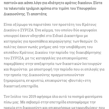
παντού» και κάνει λόγο για «διάτρητο κράτος δικαίου». Είστε
τα τελευταία τριάμισι χρόνια στο τιμόνι του Υπουργείου
Δικαιοσύνης. Τι απαντάτε;
Είναι οξύμωρο να παριστάνει τον προστάτη του Κράτους
Δικαίου ο ΣΥΡΙΖΑ. Ένα κόμμα, του οποίου δύο κορυφαίοι
υπουργοί έχουν οδηγηθεί στο Ειδικό Δικαστήριο με
κατηγορίες για προσπάθεια χειραγώγησης των θεσμών. Οι
πολίτες έχουν νωπές μνήμες από την υποβάθμιση του
επιπέδου Κράτους Δικαίου την περίοδο της διακυβέρνησης
του ΣΥΡΙΖΑ, με τις καταγγελίες για επιχειρούμενες
παρεμβάσεις στην ανεξαρτησία των δικαστικών λειτουργών
και θυμούνται με αποστροφή την περίοδο που οι επιλογές για
την ηγεσία της Δικαιοσύνης πραγματοποιούνταν
ξημερώματα, εν κρυπτώ, επιχειρώντας «βουτιές» στη
δικαστική επετηρίδα.
Τον Ιούλιο του 2019 αφήσαμε όλα αυτά τα νοσηρά φαινόμενα
πίσω μας. Με σεβασμό στην επετηρίδα επαναφέραμε την
ηρεμία στη δικαιοσύνη και επιχειρήσαμε μεταρρυθμίσεις που