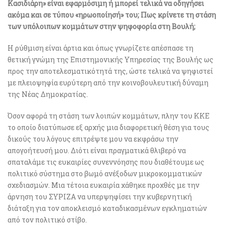
Κασιδιάρη» είναι εφαρμόσιμη ή μπορεί τελικά να οδηγήσει
ακόμα και σε τύπου «ηρωοποίησή» του; Πως κρίνετε τη στάση
των υπόλοιπων κομμάτων στην ψηφοφορία στη Βουλή;
Η ρύθμιση είναι άρτια και όπως γνωρίζετε απέσπασε τη
θετική γνώμη της Επιστημονικής Υπηρεσίας της Βουλής ως
προς την αποτελεσματικότητά της, ώστε τελικά να ψηφιστεί
με πλειοψηφία ευρύτερη από την κοινοβουλευτική δύναμη
της Νέας Δημοκρατίας.
Όσον αφορά τη στάση των λοιπών κομμάτων, πλην του ΚΚΕ
το οποίο διατύπωσε εξ αρχής μια διαφορετική θέση για τους
δικούς του λόγους επιτρέψτε μου να εκφράσω την
απογοήτευσή μου. Διότι είναι πραγματικά θλιβερό να
σπαταλάμε τις ευκαιρίες συνεννόησης που διαθέτουμε ως
πολιτικό σύστημα στο βωμό ανέξοδων μικροκομματικών
σχεδιασμών. Μια τέτοια ευκαιρία χάθηκε προχθές με την
άρνηση του ΣΥΡΙΖΑ να υπερψηφίσει την κυβερνητική
διάταξη για τον αποκλεισμό καταδικασμένων εγκληματιών
από τον πολιτικό στίβο.