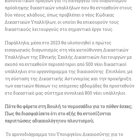
κανονιστικών πράξεων για τη διενέργεια του διαγωνισμού
πρόσληψης δικαστικών υπαλλήλων που θα ενταχθούν στους
δύο νέους κλάδους, όπως προβλέπει ο νέος Κώδικας
Δικαστικών Υπαλλήλων, οι οποίοι θα επικουρούν τους
δικαστικούς λειτουργούς στο σημαντικό έργο τους.
Παράλληλα, μέσα στο 2023 θα υλοποιηθεί ο πρώτος
εισαγωγικός διαγωνισμός στη νέα κατεύθυνση Δικαστικών
Υπαλλήλων της Εθνικής Σχολής Δικαστικών Λειτουργών με
σκοπό να ενταχθούν περισσότεροι από 500 νέοι δικαστικοί
υπάλληλοι στο οργανόγραμμα της δικαιοσύνης. Επιπλέον, με
τη σύσταση της Δικαστικής Αστυνομίας και την προκήρυξη
των σχετικών θέσεων τις επόμενες εβδομάδες θα προστεθούν
στο δικαστικό μας σύστημα συνολικά 800 νέοι υπάλληλοι.
Πότε θα φέρετε στη Βουλή το νομοσχέδιο για το πόθεν έσχες;
Πως θα διασφαλίσετε ότι στο εξής θα εντοπίζονται
περιπτώσεις αδικαιολόγητου πλουτισμού;
Το χρονοδιάγραμμα του Υπουργείου Δικαιοσύνης για το