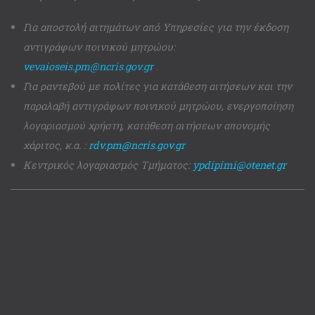
Για αποστολή αιτημάτων από Υπηρεσίες για την έκδοση
αντιγράφων ποινικού μητρώου:
vevaioseis.pm@ncris.gov.gr
.
Για ραντεβού με πολίτες για κατάθεση αιτήσεων και την
παραλαβή αντιγράφων ποινικού μητρώου, ενεργοποίηση
λογαριασμού χρήστη, κατάθεση αιτήσεων απονομής
χάριτος, κ.α. :
rdv.pm@ncris.gov.gr
Κεντρικός λογαριασμός Τμήματος:
ypdipimi@otenet.gr