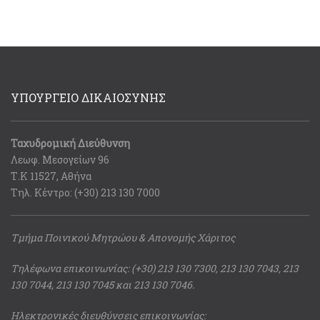
ΥΠΟΥΡΓΕΙΟ ΔΙΚΑΙΟΣΥΝΗΣ
Ταχυδρομική Διεύθυνση
Λεωφ. Μεσογείων 96
Τ.Κ 11527, Αθήνα
Τηλ. Κέντρο: (+30) 213 130 7000
Τμήμα Ποινικού Μητρώου & Απονομής Χάριτος
Τηλέφωνα επικοινωνίας: (+30) 213 130 7300, 213 130 7043, 213
130 7044, 213 130 7045 και 213 130 7046.
Ηλεκτρονικές διευθύνσεις επικοινωνίας: