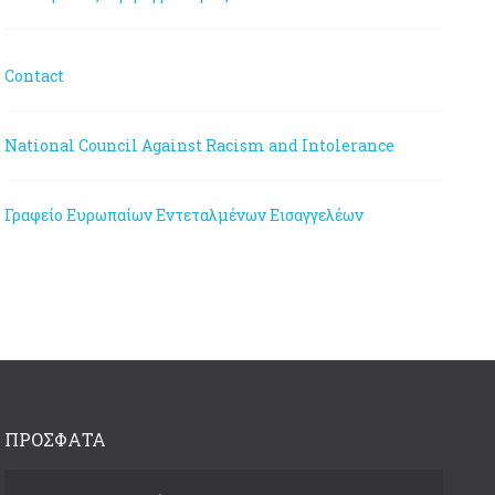
Contact
National Council Against Racism and Intolerance
Γραφείο Ευρωπαίων Εντεταλμένων Εισαγγελέων
ΠΡΟΣΦΑΤΑ