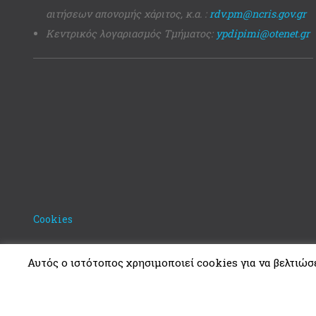
αιτήσεων απονομής χάριτος, κ.α. :
rdv.pm@ncris.gov.gr
Κεντρικός λογαριασμός Τμήματος:
ypdipimi@otenet.gr
Cookies
Αυτός ο ιστότοπος χρησιμοποιεί cookies για να βελτιώσει