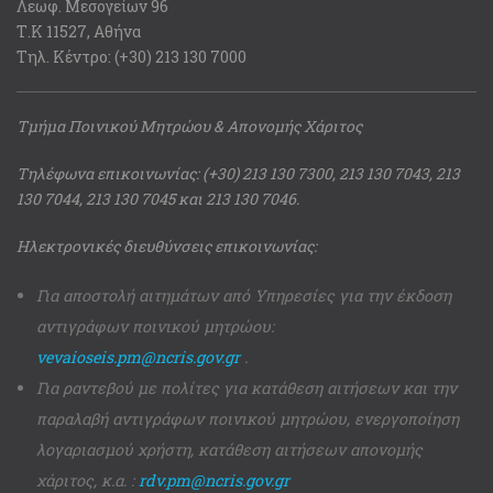
Λεωφ. Μεσογείων 96
Τ.Κ 11527, Αθήνα
Τηλ. Κέντρο: (+30) 213 130 7000
Τμήμα Ποινικού Μητρώου & Απονομής Χάριτος
Τηλέφωνα επικοινωνίας: (+30) 213 130 7300, 213 130 7043, 213
130 7044, 213 130 7045 και 213 130 7046.
Ηλεκτρονικές διευθύνσεις επικοινωνίας:
Για αποστολή αιτημάτων από Υπηρεσίες για την έκδοση
αντιγράφων ποινικού μητρώου:
vevaioseis.pm@ncris.gov.gr
.
Για ραντεβού με πολίτες για κατάθεση αιτήσεων και την
παραλαβή αντιγράφων ποινικού μητρώου, ενεργοποίηση
λογαριασμού χρήστη, κατάθεση αιτήσεων απονομής
χάριτος, κ.α. :
rdv.pm@ncris.gov.gr