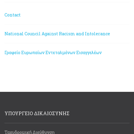
Contact
National Council Against Racism and Intolerance
Γραφείο Ευρωπαίων Εντεταλμένων Εισαγγελέων
ΥΠΟΥΡΓΕΙΟ ΔΙΚΑΙΟΣΥΝΗΣ
Ταχυδρομική Διεύθυνση