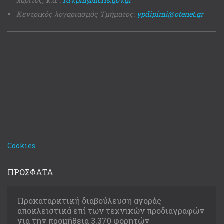
χάριτος, κ.α. :
rdv.pm@ncris.gov.gr
Κεντρικός λογαριασμός Τμήματος:
ypdipimi@otenet.gr
Cookies
ΠΡΟΣΦΑΤΑ
Προκαταρκτική διαβούλευση αγοράς
αποκλειστικά επί των τεχνικών προδιαγραφών
για την προμήθεια 3.370 φορητών