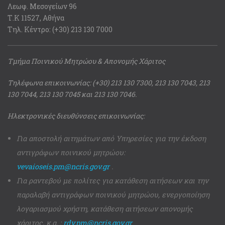
Λεωφ. Μεσογείων 96
Τ.Κ 11527, Αθήνα
Τηλ. Κέντρο: (+30) 213 130 7000
Τμήμα Ποινικού Μητρώου & Απονομής Χάριτος
Τηλέφωνα επικοινωνίας: (+30) 213 130 7300, 213 130 7043, 213
130 7044, 213 130 7045 και 213 130 7046.
Ηλεκτρονικές διευθύνσεις επικοινωνίας:
Για αποστολή αιτημάτων από Υπηρεσίες για την έκδοση
αντιγράφων ποινικού μητρώου:
vevaioseis.pm@ncris.gov.gr
.
Για ραντεβού με πολίτες για κατάθεση αιτήσεων και την
παραλαβή αντιγράφων ποινικού μητρώου, ενεργοποίηση
λογαριασμού χρήστη, κατάθεση αιτήσεων απονομής
χάριτος, κ.α. :
rdv.pm@ncris.gov.gr