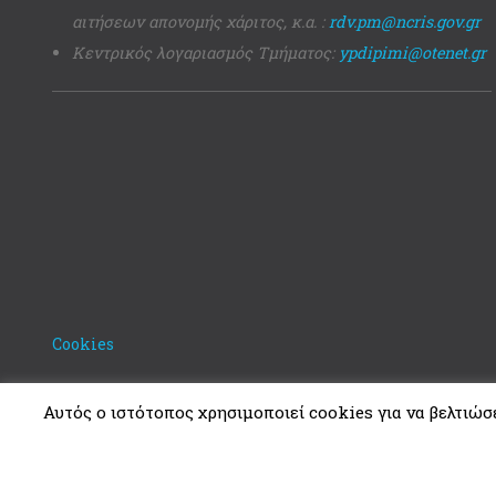
αιτήσεων απονομής χάριτος, κ.α. :
rdv.pm@ncris.gov.gr
Κεντρικός λογαριασμός Τμήματος:
ypdipimi@otenet.gr
Cookies
Αυτός ο ιστότοπος χρησιμοποιεί cookies για να βελτιώσει