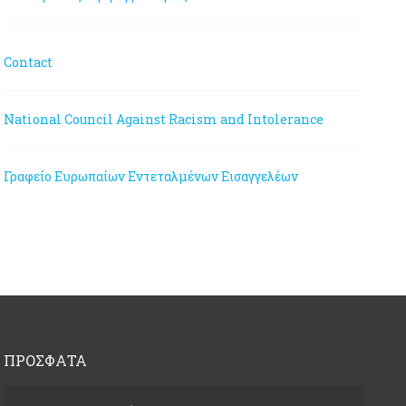
Contact
National Council Against Racism and Intolerance
Γραφείο Ευρωπαίων Εντεταλμένων Εισαγγελέων
ΠΡΟΣΦΑΤΑ