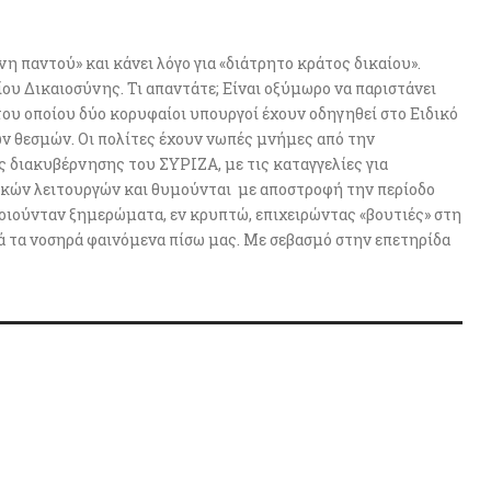
η παντού» και κάνει λόγο για «διάτρητο κράτος δικαίου».
ίου Δικαιοσύνης. Τι απαντάτε; Είναι οξύμωρο να παριστάνει
ου οποίου δύο κορυφαίοι υπουργοί έχουν οδηγηθεί στο Ειδικό
ν θεσμών. Οι πολίτες έχουν νωπές μνήμες από την
 διακυβέρνησης του ΣΥΡΙΖΑ, με τις καταγγελίες για
ικών λειτουργών και θυμούνται με αποστροφή την περίοδο
ποιούνταν ξημερώματα, εν κρυπτώ, επιχειρώντας «βουτιές» στη
τά τα νοσηρά φαινόμενα πίσω μας. Με σεβασμό στην επετηρίδα