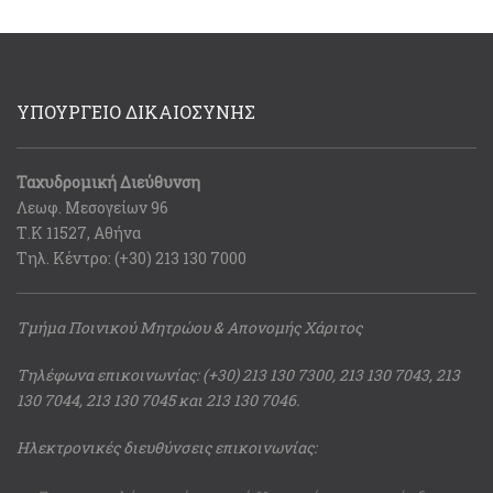
ΥΠΟΥΡΓΕΙΟ ΔΙΚΑΙΟΣΥΝΗΣ
Ταχυδρομική Διεύθυνση
Λεωφ. Μεσογείων 96
Τ.Κ 11527, Αθήνα
Τηλ. Κέντρο: (+30) 213 130 7000
Τμήμα Ποινικού Μητρώου & Απονομής Χάριτος
Τηλέφωνα επικοινωνίας: (+30) 213 130 7300, 213 130 7043, 213
130 7044, 213 130 7045 και 213 130 7046.
Ηλεκτρονικές διευθύνσεις επικοινωνίας: