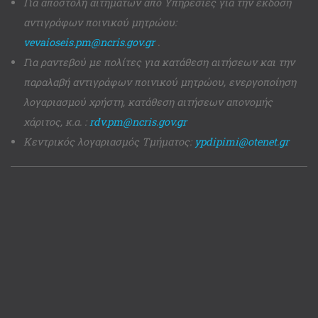
Για αποστολή αιτημάτων από Υπηρεσίες για την έκδοση
αντιγράφων ποινικού μητρώου:
vevaioseis.pm@ncris.gov.gr
.
Για ραντεβού με πολίτες για κατάθεση αιτήσεων και την
παραλαβή αντιγράφων ποινικού μητρώου, ενεργοποίηση
λογαριασμού χρήστη, κατάθεση αιτήσεων απονομής
χάριτος, κ.α. :
rdv.pm@ncris.gov.gr
Κεντρικός λογαριασμός Τμήματος:
ypdipimi@otenet.gr