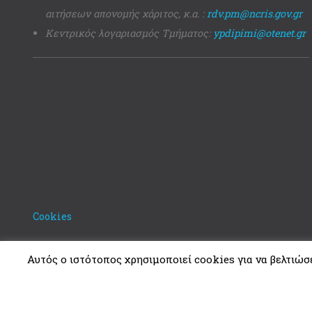
αιτήσεων απονομής χάριτος, κ.α. :
rdv.pm@ncris.gov.gr
Κεντρικός λογαριασμός Τμήματος:
ypdipimi@otenet.gr
Cookies
Αυτός ο ιστότοπος χρησιμοποιεί cookies για να βελτιώσει