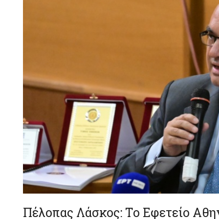
Πέλοπας Λάσκος: Το Εφετείο Αθη