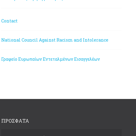
Contact
National Council Against Racism and Intolerance
Γραφείο Ευρωπαίων Εντεταλμένων Εισαγγελέων
ΠΡΟΣΦΑΤΑ