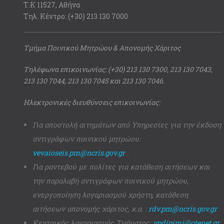
Τ.Κ 11527, Αθήνα
Τηλ. Κέντρο: (+30) 213 130 7000
Τμήμα Ποινικού Μητρώου & Απονομής Χάριτος
Τηλέφωνα επικοινωνίας: (+30) 213 130 7300, 213 130 7043,
213 130 7044, 213 130 7045 και 213 130 7046.
Ηλεκτρονικές διευθύνσεις επικοινωνίας:
Για αποστολή αιτημάτων από Υπηρεσίες για την έκδοση
αντιγράφων ποινικού μητρώου:
vevaioseis.pm@ncris.gov.gr
.
Για ραντεβού με πολίτες για κατάθεση αιτήσεων και
την παραλαβή αντιγράφων ποινικού μητρώου,
ενεργοποίηση λογαριασμού χρήστη, κατάθεση
αιτήσεων απονομής χάριτος, κ.α. :
rdv.pm@ncris.gov.gr
Κεντρικός λογαριασμός Τμήματος:
ypdipimi@otenet.gr