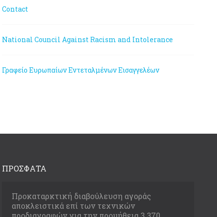
Contact
National Council Against Racism and Intolerance
Γραφείο Ευρωπαίων Εντεταλμένων Εισαγγελέων
ΠΡΟΣΦΑΤΑ
Προκαταρκτική διαβούλευση αγοράς
αποκλειστικά επί των τεχνικών
προδιαγραφών για την προμήθεια 3.370