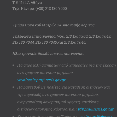
Τ.Κ 11527, Αθήνα
Τηλ. Κέντρο: (+30) 213 130 7000
Τμήμα Ποινικού Μητρώου & Απονομής Χάριτος
Τηλέφωνα επικοινωνίας: (+30) 213 130 7300, 213 130 7043,
213 130 7044, 213 130 7045 και 213 130 7046.
Ηλεκτρονικές διευθύνσεις επικοινωνίας:
Για αποστολή αιτημάτων από Υπηρεσίες για την έκδοση
αντιγράφων ποινικού μητρώου:
vevaioseis.pm@ncris.gov.gr
.
Για ραντεβού με πολίτες για κατάθεση αιτήσεων και
την παραλαβή αντιγράφων ποινικού μητρώου,
ενεργοποίηση λογαριασμού χρήστη, κατάθεση
αιτήσεων απονομής χάριτος, κ.α. :
rdv.pm@ncris.gov.gr
Κεντρικός λογαριασμός Τμήματος:
ypdipimi@otenet.gr