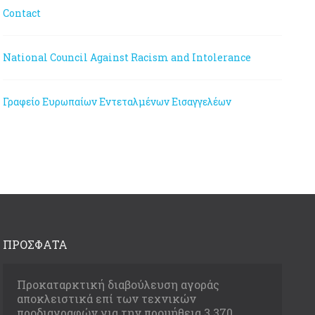
Contact
National Council Against Racism and Intolerance
Γραφείο Ευρωπαίων Εντεταλμένων Εισαγγελέων
ΠΡΟΣΦΑΤΑ
Προκαταρκτική διαβούλευση αγοράς
αποκλειστικά επί των τεχνικών
προδιαγραφών για την προμήθεια 3.370