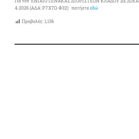
Για τον ΕΝΙΑΙΟ ΠΙΝΑΚΑΣ ΔΙΟΡΙΣΤΕΩΝ ΚΛΑΔΟΥ ΔΕ ΔΙΚ
4-2026 (ΑΔΑ: Ρ7Χ7Ω-Φ32) πατήστε
εδώ
Προβολές:
1,136